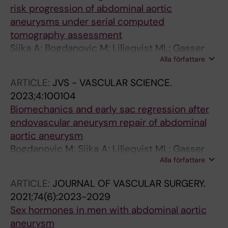
risk progression of abdominal aortic
aneurysms under serial computed
tomography assessment
Siika A; Bogdanovic M; Liljeqvist ML; Gasser
Alla författare
TC; Hultgren R; Roy J
ARTICLE:
JVS - VASCULAR SCIENCE.
2023;4:100104
Biomechanics and early sac regression after
endovascular aneurysm repair of abdominal
aortic aneurysm
Bogdanovic M; Siika A; Liljeqvist ML; Gasser
Alla författare
TC; Hultgren R; Roy J
ARTICLE:
JOURNAL OF VASCULAR SURGERY.
2021;74(6):2023-2029
Sex hormones in men with abdominal aortic
aneurysm