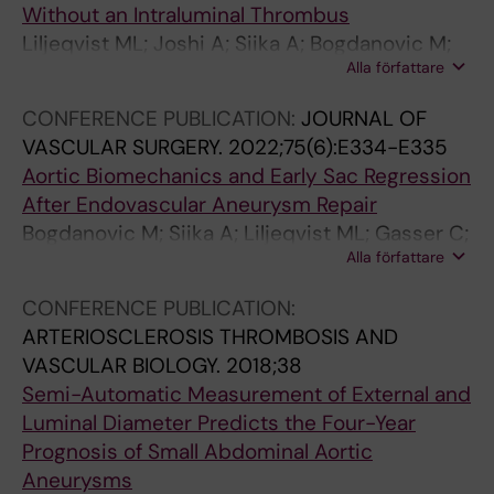
Without an Intraluminal Thrombus
Liljeqvist ML; Joshi A; Siika A; Bogdanovic M;
Alla författare
Stoisavljevic S; Hultgren R; Roy J
CONFERENCE PUBLICATION:
JOURNAL OF
VASCULAR SURGERY.
2022;75(6):E334-E335
Aortic Biomechanics and Early Sac Regression
After Endovascular Aneurysm Repair
Bogdanovic M; Siika A; Liljeqvist ML; Gasser C;
Alla författare
Hultgren R; Roy J
CONFERENCE PUBLICATION:
ARTERIOSCLEROSIS THROMBOSIS AND
VASCULAR BIOLOGY.
2018;38
Semi-Automatic Measurement of External and
Luminal Diameter Predicts the Four-Year
Prognosis of Small Abdominal Aortic
Aneurysms