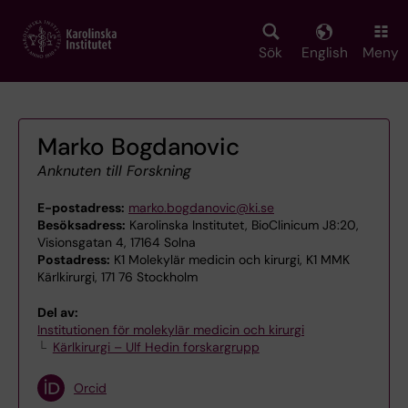
Skip
to
main
Sök
English
Meny
content
Marko Bogdanovic
Anknuten till Forskning
E-postadress:
marko.bogdanovic@ki.se
Besöksadress:
Karolinska Institutet, BioClinicum J8:20,
Visionsgatan 4, 17164 Solna
Postadress:
K1 Molekylär medicin och kirurgi, K1 MMK
Kärlkirurgi, 171 76 Stockholm
Del av:
Institutionen för molekylär medicin och kirurgi
Kärlkirurgi – Ulf Hedin forskargrupp
Orcid