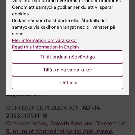
Viss information kan överföras till länder utanför EU.
Morphological and Biomechanical Evolution of
Genom att samtycka godkänner du att vi sparar
Abdominal Aortic Aneurysms During
cookies.
Surveillance
Du kan när som helst ändra eller återkalla ditt
samtycke via kakikonen längst ned till vänster på
Siika A; Bogdanovic M; Liljeqvist ML; Gasser
sidan.
Alla författare
TC; Hultgren R; Joy R
Mer information om våra kakor
Read this information in English
Alla övriga publikationer
Tillåt endast nödvändiga
Tillåt mina valda kakor
DOCTORAL THESIS:
2024
Strategies to predict patient-specific
Tillåt alla
outcomes after endovascular aneurysm repair
Bogdanovic M
CONFERENCE PUBLICATION:
AORTA.
2023;11(05):1-18
Characteristics, Growth Rate and Diameter at
Rupture of Abdominal Aortic Aneurysms