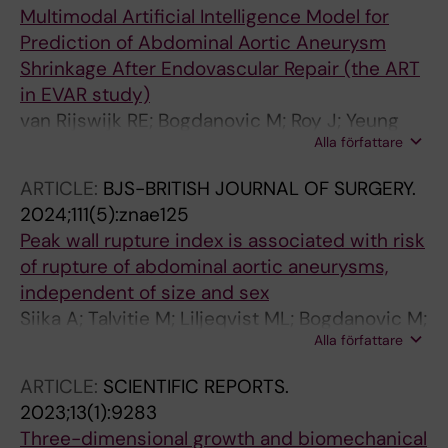
Multimodal Artificial Intelligence Model for
Prediction of Abdominal Aortic Aneurysm
Shrinkage After Endovascular Repair (the ART
in EVAR study)
van Rijswijk RE; Bogdanovic M; Roy J; Yeung
Alla författare
KK; Zeebregts CJ; Geelkerken RH; Jebbink EG;
Wolterink JM; Reijnen MMPJ; RADAR C
ARTICLE:
BJS-BRITISH JOURNAL OF SURGERY.
2024;111(5):znae125
Peak wall rupture index is associated with risk
of rupture of abdominal aortic aneurysms,
independent of size and sex
Siika A; Talvitie M; Liljeqvist ML; Bogdanovic M;
Alla författare
Gasser TC; Hultgren R; Roy J
ARTICLE:
SCIENTIFIC REPORTS.
2023;13(1):9283
Three-dimensional growth and biomechanical