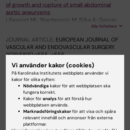
of growth and rupture of small abdominal
aortic aneurysms
Liljeqvist ML; Bogdanovic M; Siika A; Gasser
Alla författare
TC; Hultgren R; Roy J
JOURNAL ARTICLE:
EUROPEAN JOURNAL OF
VASCULAR AND ENDOVASCULAR SURGERY.
2019;58(6):e555-e556
Endograft Device type is a Significant Risk
Vi använder kakor (cookies)
Factor for Limb Graft Occlusion After
På Karolinska Institutets webbplats använder vi
Endovascular Aortic Repair of Infrarenal
kakor för olika syften:
Abdominal Aortic Aneurysm
Nödvändiga
kakor för att webbplatsen ska
Bogdanovic M; Stackelberg O; Siika A; Jonsson
fungera korrekt.
Kakor för
analys
för att förstå hur
Alla författare
M; Roy J
webbplatsen används.
Marknadsföringskakor
för att visa och spåra
JOURNAL ARTICLE:
EUROPEAN JOURNAL OF
relevant innehåll och annonser från externa
VASCULAR AND ENDOVASCULAR SURGERY.
plattformar.
2019;58(6):e556-e557