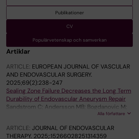
Publikationer
CV
Populärvetenskap och samverkan
Artiklar
ARTICLE:
EUROPEAN JOURNAL OF VASCULAR
AND ENDOVASCULAR SURGERY.
2025;69(2):238-247
Sealing Zone Failure Decreases the Long Term
Durability of Endovascular Aneurysm Repair
Sandstrom C; Andersson MB; Bogdanovic M;
Alla författare
Fattahi N; Lundqvist R; Andersson M; Roy J;
Hultgren R; Roos H
ARTICLE:
JOURNAL OF ENDOVASCULAR
THERAPY.
2025;:15266028251314359