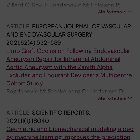
Villard C; Roy J; Bogdanovic M; Eriksson P;
Alla författare
Hultgren R
ARTICLE:
EUROPEAN JOURNAL OF VASCULAR
AND ENDOVASCULAR SURGERY.
2021;62(4):532-539
Limb Graft Occlusion Following Endovascular
Aneurysm Repair for Infrarenal Abdominal
Aortic Aneurysm with the Zenith Alpha,
Excluder, and Endurant Devices: a Multicentre
Cohort Study
Bogdanovic M; Stackelberg O; Lindstrom D;
Alla författare
Ersryd S; Andersson M; Roos H; Siika A;
Jonsson M; Roy J
ARTICLE:
SCIENTIFIC REPORTS.
2021;11(1):18040
Geometric and biomechanical modeling aided
by machine learning improves the prediction