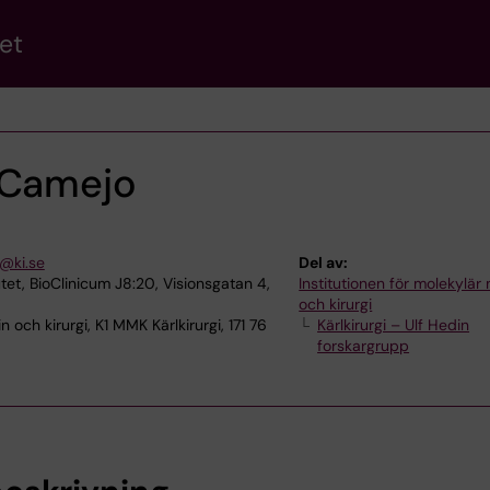
et
 Camejo
@ki.se
Del av:
utet, BioClinicum J8:20, Visionsgatan 4,
Institutionen för molekylär
och kirurgi
 och kirurgi, K1 MMK Kärlkirurgi, 171 76
Kärlkirurgi – Ulf Hedin
forskargrupp