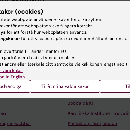
eskrivning
kakor (cookies)
i biokemisk kardiovaskulär forskning vid
tutets webbplats använder vi kakor för olika syften:
urgi, MMK [1].
akor för att webbplatsen ska fungera korrekt.
arlkirurgi
lys
för att förstå hur webbplatsen används.
ingskakor
för att visa och spåra relevant innehåll och annonser
 överföras till länder utanför EU.
 godkänner du att vi sparar cookies.
t ändra eller återkalla ditt samtycke via kakikonen längst ned til
 våra kakor
Kontakta och besök KI
on in English
Universitetsbiblioteket
nödvändiga
Tillåt mina valda kakor
Ti
Stöd forskning och utbildning
Jobba på KI
len
Karolinska Institutet Innovati
programwebbar
Kontakta presstjänsten