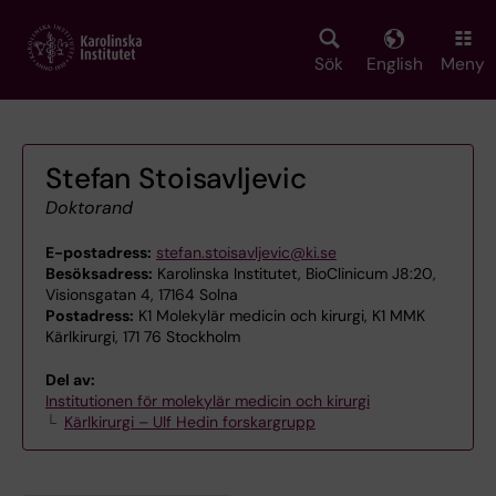
Skip
to
main
Sök
English
Meny
content
Stefan Stoisavljevic
Doktorand
E-postadress:
stefan.stoisavljevic@ki.se
Besöksadress:
Karolinska Institutet, BioClinicum J8:20,
Visionsgatan 4, 17164 Solna
Postadress:
K1 Molekylär medicin och kirurgi, K1 MMK
Kärlkirurgi, 171 76 Stockholm
Del av:
Institutionen för molekylär medicin och kirurgi
Kärlkirurgi – Ulf Hedin forskargrupp