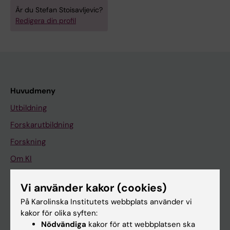
Är du Stefan Stoisavljevic?
Redigera din profil
Huvudmeny
Utbildning
Forskarutbildning
Forskning
Om KI
Vi använder kakor (cookies)
På gång
På Karolinska Institutets webbplats använder vi
Nyheter
kakor för olika syften:
Nödvändiga
kakor för att webbplatsen ska
Kalender