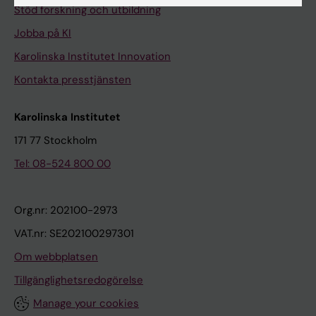
Stöd forskning och utbildning
Jobba på KI
Karolinska Institutet Innovation
Kontakta presstjänsten
Karolinska Institutet
171 77 Stockholm
Tel: 08-524 800 00
Org.nr: 202100-2973
VAT.nr: SE202100297301
Om webbplatsen
Tillgänglighetsredogörelse
Manage your cookies