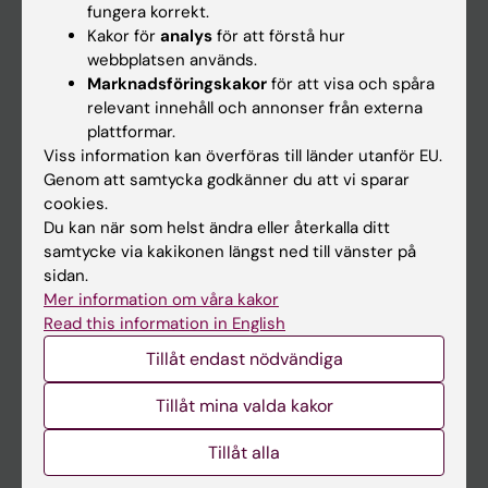
fungera korrekt.
Kakor för
analys
för att förstå hur
Student
webbplatsen används.
Marknadsföringskakor
för att visa och spåra
Ladok
relevant innehåll och annonser från externa
Canvas
plattformar.
Viss information kan överföras till länder utanför EU.
Schema
Genom att samtycka godkänner du att vi sparar
Studentmejlen
cookies.
Du kan när som helst ändra eller återkalla ditt
Kurs- och programwebbar
samtycke via kakikonen längst ned till vänster på
Student på KI
sidan.
Mer information om våra kakor
Read this information in English
Medarbetare
Tillåt endast nödvändiga
Medarbetarportalen
Tillåt mina valda kakor
Kontakta och besök KI
Tillåt alla
Universitetsbiblioteket