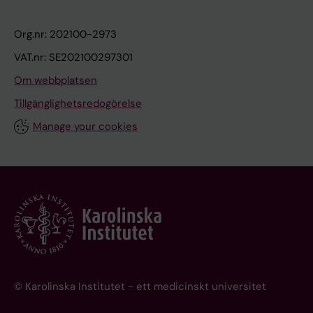
Org.nr: 202100-2973
VAT.nr: SE202100297301
Om webbplatsen
Tillgänglighetsredogörelse
Manage your cookies
© Karolinska Institutet - ett medicinskt universitet