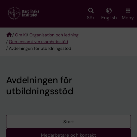
Skip
to
main
Sök
English
Meny
content
/
Om KI
/
Organisation och ledning
/
Gemensamt verksamhetsstöd
Breadcrumb
/ Avdelningen för utbildningsstöd
Avdelningen för
utbildningsstöd
Start
Medarbetare och kontakt