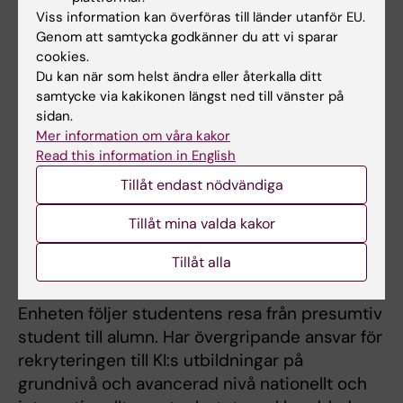
Viss information kan överföras till länder utanför EU.
grundnivå, avancerad nivå och forskarnivå.
Genom att samtycka godkänner du att vi sparar
cookies.
Enhetschef
Du kan när som helst ändra eller återkalla ditt
Kristin Rosén
samtycke via kakikonen längst ned till vänster på
sidan.
Mer information om våra kakor
Kontakt
Read this information in English
Kontakta oss via
antagning@ki.se
,
Tillåt endast nödvändiga
doctoraleligibility@ki.se
eller
examen@ki.se
,
eller kontakta
medarbetare på enheten för
Tillåt mina valda kakor
antagning och examen
.
Tillåt alla
Studentrekrytering och alumnrelationer
Enheten följer studentens resa från presumtiv
student till alumn. Har övergripande ansvar för
rekryteringen till KI:s utbildningar på
grundnivå och avancerad nivå nationellt och