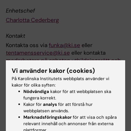
Enhetschef
Charlotta Cederberg
Kontakt
Kontakta oss via
funka@ki.se
eller
tentamensservice@ki.se
eller kontakta
medarbetare på enheten utbildningsrätt och
tentamensservice
direkt.
Vi använder kakor (cookies)
På Karolinska Institutets webbplats använder vi
Område utbildningsstöd student
kakor för olika syften:
Nödvändiga
kakor för att webbplatsen ska
Antagning och examen
fungera korrekt.
Kakor för
analys
för att förstå hur
Enheten ansvarar för antagning till utbildning
webbplatsen används.
på grundnivå och avancerad nivå samt
Marknadsföringskakor
för att visa och spåra
behörighet för antagning till utbildning på
relevant innehåll och annonser från externa
forskarnivå, samt utfärdande av examen på
plattformar.