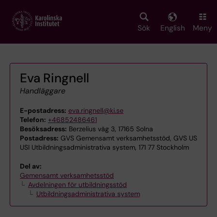
Skip
to
main
Sök
English
Meny
content
Eva Ringnell
Handläggare
E-postadress:
eva.ringnell@ki.se
Telefon:
+46852486461
Besöksadress:
Berzelius väg 3, 17165 Solna
Postadress:
GVS Gemensamt verksamhetsstöd, GVS US
USI Utbildningsadministrativa system, 171 77 Stockholm
Del av:
Gemensamt verksamhetsstöd
Avdelningen för utbildningsstöd
Utbildningsadministrativa system