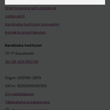
Universitetsbiblioteket
Stöd forskning och utbildning
Jobba på KI
Karolinska Institutet Innovation
Kontakta presstjänsten
Karolinska Institutet
171 77 Stockholm
Tel: 08-524 800 00
Org.nr: 202100-2973
VAT.nr: SE202100297301
Om webbplatsen
Tillgänglighetsredogörelse