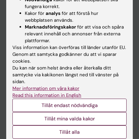
Kalender
fungera korrekt.
Kakor för
analys
för att förstå hur
webbplatsen används.
Student
Marknadsföringskakor
för att visa och spåra
Ladok
relevant innehåll och annonser från externa
plattformar.
Canvas
Viss information kan överföras till länder utanför EU.
Schema
Genom att samtycka godkänner du att vi sparar
cookies.
Studentmejlen
Du kan när som helst ändra eller återkalla ditt
Kurs- och programwebbar
samtycke via kakikonen längst ned till vänster på
sidan.
Student på KI
Mer information om våra kakor
Read this information in English
Medarbetare
Tillåt endast nödvändiga
Medarbetarportalen
Tillåt mina valda kakor
Kontakta och besök KI
Tillåt alla