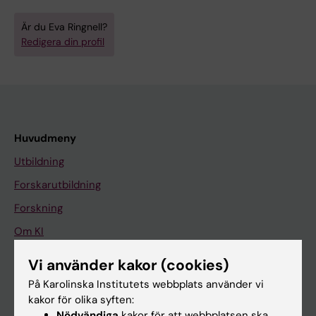
Är du Eva Ringnell?
Redigera din profil
Huvudmeny
Utbildning
Forskarutbildning
Forskning
Om KI
Vi använder kakor (cookies)
På gång
På Karolinska Institutets webbplats använder vi
kakor för olika syften:
Nyheter
Nödvändiga
kakor för att webbplatsen ska