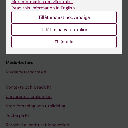
Mer information om våra kakor
Canvas
Read this information in English
Schema
Tillåt endast nödvändiga
Studentmejlen
Tillåt mina valda kakor
Kurs- och programwebbar
Tillåt alla
Student på KI
Medarbetare
Medarbetarportalen
Kontakta och besök KI
Universitetsbiblioteket
Stöd forskning och utbildning
Jobba på KI
Karolinska Institutet Innovation