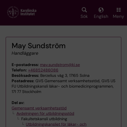
Skip
to
main
Sök
English
Meny
content
May Sundström
Handläggare
E-postadress:
may.sundstrom@ki.se
Telefon:
+46852486086
Besöksadress:
Berzelius väg 3, 17165 Solna
Postadress:
GVS Gemensamt verksamhetsstöd, GVS US
FU Utbildningskansli läkar- och biomedicinprogrammen,
171 77 Stockholm
Del av:
Gemensamt verksamhetsstöd
Avdelningen för utbildningsstöd
Fakultetskansli utbildning
Utbildningskansliet för läkar- och