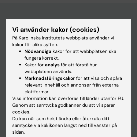
Huvudmeny
Vi använder kakor (cookies)
Utbildning
På Karolinska Institutets webbplats använder vi
kakor för olika syften:
Forskarutbildning
Nödvändiga
kakor för att webbplatsen ska
Forskning
fungera korrekt.
Kakor för
analys
för att förstå hur
Om KI
webbplatsen används.
Marknadsföringskakor
för att visa och spåra
relevant innehåll och annonser från externa
På gång
plattformar.
Nyheter
Viss information kan överföras till länder utanför EU.
Genom att samtycka godkänner du att vi sparar
Kalender
cookies.
Du kan när som helst ändra eller återkalla ditt
Student
samtycke via kakikonen längst ned till vänster på
sidan.
Ladok