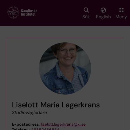
Skip
to
main
Sök
English
Meny
content
Liselott Maria Lagerkrans
Studievägledare
E-postadress:
liselott.lagerkrans@ki.se
Telefon:
+46852486584