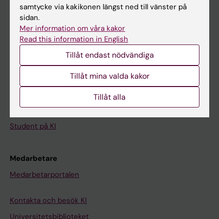
Kalender
samtycke via kakikonen längst ned till vänster på
sidan.
Mer information om våra kakor
Student
Read this information in English
Ladok
Tillåt endast nödvändiga
Canvas
Tillåt mina valda kakor
Schema
Studentmejlen
Tillåt alla
Kurs- och programwebbar
Student på KI
Medarbetare
Medarbetarportalen
Kontakta och besök KI
Universitetsbiblioteket