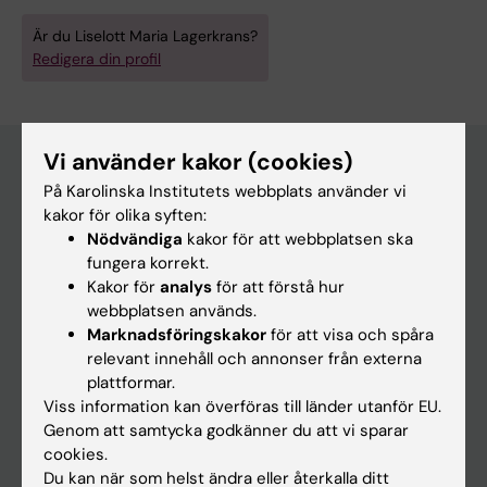
Är du Liselott Maria Lagerkrans?
Redigera din profil
Vi använder kakor (cookies)
På Karolinska Institutets webbplats använder vi
Huvudmeny
kakor för olika syften:
Nödvändiga
kakor för att webbplatsen ska
Utbildning
fungera korrekt.
Forskarutbildning
Kakor för
analys
för att förstå hur
webbplatsen används.
Forskning
Marknadsföringskakor
för att visa och spåra
Om KI
relevant innehåll och annonser från externa
plattformar.
Viss information kan överföras till länder utanför EU.
På gång
Genom att samtycka godkänner du att vi sparar
cookies.
Nyheter
Du kan när som helst ändra eller återkalla ditt