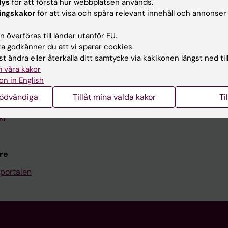
lys
för att förstå hur webbplatsen används.
Kontakta och besök KI
ingskakor
för att visa och spåra relevant innehåll och annonser
Universitetsbiblioteket
 överföras till länder utanför EU.
 godkänner du att vi sparar cookies.
Stöd forskning och utbildning
t ändra eller återkalla ditt samtycke via kakikonen längst ned til
Jobba på KI
 våra kakor
on in English
len
Karolinska Institutet Innovati
nödvändiga
Tillåt mina valda kakor
Ti
programwebbar
Kontakta presstjänsten
KI
re
portalen