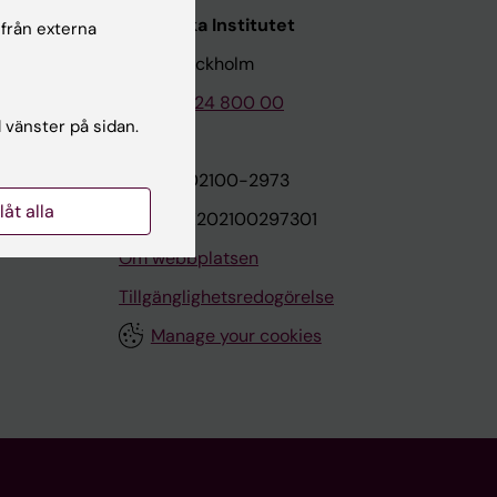
Karolinska Institutet
 från externa
171 77 Stockholm
Tel: 08-524 800 00
l vänster på sidan.
on
Org.nr: 202100-2973
llåt alla
VAT.nr: SE202100297301
Om webbplatsen
Tillgänglighetsredogörelse
Manage your cookies