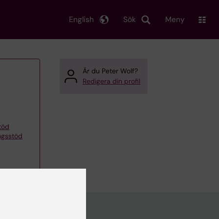
English
Sök
Meny
Är du Peter Wolf?
Redigera din profil
töd
ngsstöd