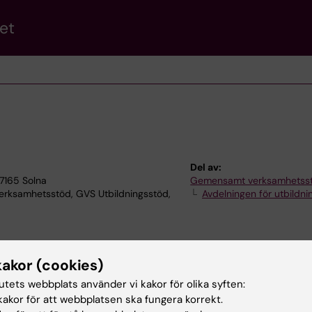
et
Del av:
17165 Solna
Gemensamt verksamhetss
ksamhetsstöd, GVS Utbildningsstöd,
Avdelningen för utbildni
kakor (cookies)
tutets webbplats använder vi kakor för olika syften:
akor för att webbplatsen ska fungera korrekt.