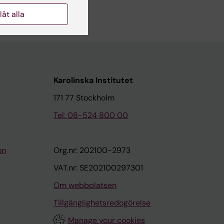
llåt alla
Karolinska Institutet
171 77 Stockholm
Tel: 08-524 800 00
on
Org.nr: 202100-2973
VAT.nr: SE202100297301
Om webbplatsen
Tillgänglighetsredogörelse
Manage your cookies