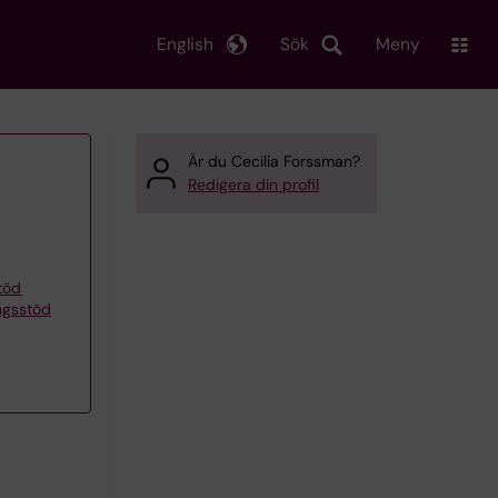
English
Sök
Meny
Är du Cecilia Forssman?
Redigera din profil
töd
ngsstöd