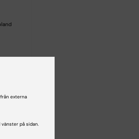
bland
 KI och
e
är en
 från externa
l vänster på sidan.