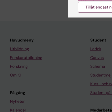
Tillåt endast 
Huvudmeny
Student
Utbildning
Ladok
Forskarutbildning
Canvas
Forskning
Schema
Om KI
Studentmej
Kurs- och 
På gång
Student på 
Nyheter
Kalender
Medarbeta