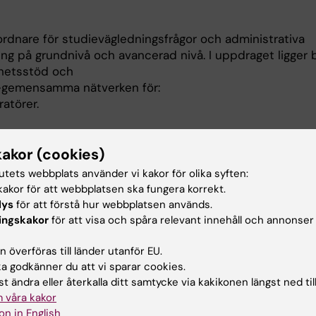
rdnare för studievägledningsfrågor och administrativa
ing på grundnivå och avancerad nivå. I uppdraget ligger 
mhetsstöd och
I-gemensamma nätverken för:
atörer.
ramnämnds- och programhandläggare.
kakor (cookies)
tutets webbplats använder vi kakor för olika syften:
läggare i Region Stockhgolms EK (elektornisk katalog) på
akor för att webbplatsen ska fungera korrekt.
er utan svenskt personnummer (huvudsakligen inresand
lys
för att förstå hur webbplatsen används.
det sammanhanget representrerar jag KI i IT-kedjan som 
ingskakor
för att visa och spåra relevant innehåll och annonser
ion Stockholm och lärosäten i regionen.
 överföras till länder utanför EU.
 godkänner du att vi sparar cookies.
mig om du har frågor kring nätverken, om du har
t ändra eller återkalla ditt samtycke via kakikonen längst ned til
presentera i nätverken eller om du har
 våra kakor
on in English