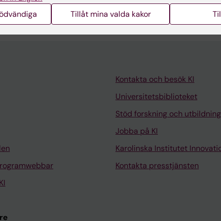
nödvändiga
Tillåt mina valda kakor
Ti
Kontakta och besök KI
Universitetsbiblioteket
Stöd forskning och utbildning
Jobba på KI
len
Karolinska Institutet Innovati
programwebbar
Kontakta presstjänsten
KI
re