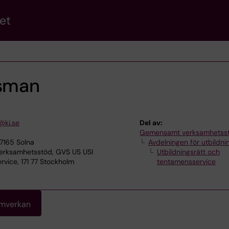
et
ssman
@ki.se
Del av:
Gemensamt verksamhetss
17165 Solna
Avdelningen för utbildni
rksamhetsstöd, GVS US USI
Utbildningsrätt och
rvice, 171 77 Stockholm
tentamensservice
amverkan