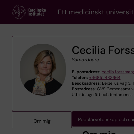
Skip
Ett medicinskt universit
to
main
content
Cecilia For
Samordnare
E-postadress:
cecilia.forssman
Telefon:
+46852483664
Besöksadress:
Berzelius väg 3, 
Postadress:
GVS Gemensamt ve
Utbildningsrätt och tentamensse
Populärvetenskap och s
Om mig