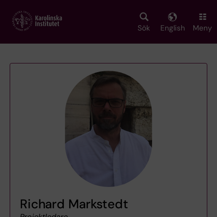
Skip
to
main
Sök
English
Meny
content
Richard Markstedt
Projektledare