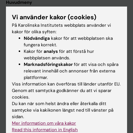
Huvudmeny
Utbildning
Vi använder kakor (cookies)
Forskarutbildning
På Karolinska Institutets webbplats använder vi
kakor för olika syften:
Forskning
Nödvändiga
kakor för att webbplatsen ska
Om KI
fungera korrekt.
Kakor för
analys
för att förstå hur
webbplatsen används.
På gång
Marknadsföringskakor
för att visa och spåra
relevant innehåll och annonser från externa
Nyheter
plattformar.
Kalender
Viss information kan överföras till länder utanför EU.
Genom att samtycka godkänner du att vi sparar
Student
cookies.
Du kan när som helst ändra eller återkalla ditt
Ladok
samtycke via kakikonen längst ned till vänster på
Canvas
sidan.
Mer information om våra kakor
Schema
Read this information in English