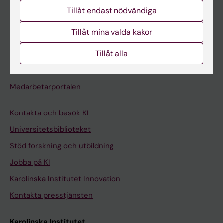
Studentmejlen
Tillåt endast nödvändiga
Kurs- och programwebbar
Tillåt mina valda kakor
Student på KI
Tillåt alla
Medarbetare
Medarbetarportalen
Kontakta och besök KI
Universitetsbiblioteket
Stöd forskning och utbildning
Jobba på KI
Karolinska Institutet Innovation
Kontakta presstjänsten
Karolinska Institutet