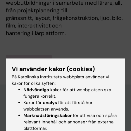
webbutbildningar i samarbete med lärare, allt
från projektplanering till
gränssnitt, layout, frågekonstruktion, ljud, bild,
film, interaktivitet och
hantering i lärplattform.
Är du Petra Hellbom?
Redigera din profil
Vi använder kakor (cookies)
På Karolinska Institutets webbplats använder vi
kakor för olika syften:
Nödvändiga
kakor för att webbplatsen ska
fungera korrekt.
Kakor för
analys
för att förstå hur
Huvudmeny
webbplatsen används.
Marknadsföringskakor
för att visa och spåra
Utbildning
relevant innehåll och annonser från externa
Forskarutbildning
plattformar.