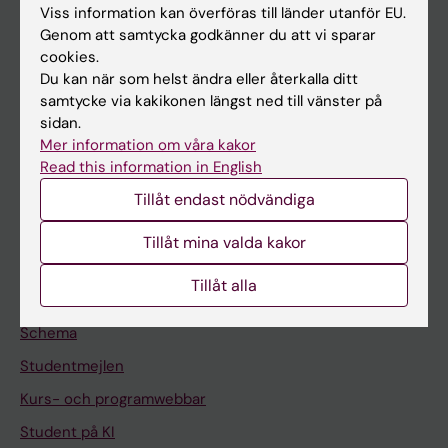
Viss information kan överföras till länder utanför EU.
Forskning
Genom att samtycka godkänner du att vi sparar
Om KI
cookies.
Du kan när som helst ändra eller återkalla ditt
samtycke via kakikonen längst ned till vänster på
På gång
sidan.
Mer information om våra kakor
Nyheter
Read this information in English
Kalender
Tillåt endast nödvändiga
Student
Tillåt mina valda kakor
Ladok
Tillåt alla
Canvas
Schema
Studentmejlen
Kurs- och programwebbar
Student på KI