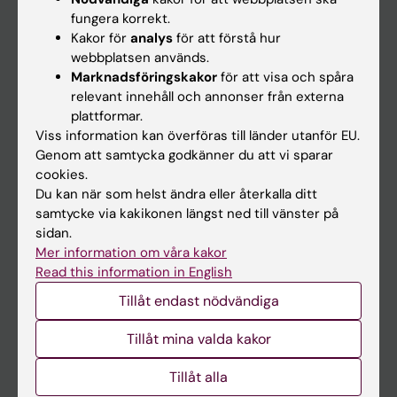
Kalender
fungera korrekt.
Kakor för
analys
för att förstå hur
webbplatsen används.
Student
Marknadsföringskakor
för att visa och spåra
Ladok
relevant innehåll och annonser från externa
plattformar.
Canvas
Viss information kan överföras till länder utanför EU.
Schema
Genom att samtycka godkänner du att vi sparar
cookies.
Studentmejlen
Du kan när som helst ändra eller återkalla ditt
Kurs- och programwebbar
samtycke via kakikonen längst ned till vänster på
sidan.
Student på KI
Mer information om våra kakor
Read this information in English
Medarbetare
Tillåt endast nödvändiga
Medarbetarportalen
Tillåt mina valda kakor
Kontakta och besök KI
Tillåt alla