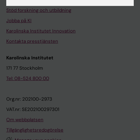
Universitetsbiblioteket
Stöd forskning och utbildning
Jobba på KI
Karolinska Institutet Innovation
Kontakta presstjänsten
Karolinska Institutet
171 77 Stockholm
Tel: 08-524 800 00
Org.nr: 202100-2973
VAT.nr: SE202100297301
Om webbplatsen
Tillgänglighetsredogörelse