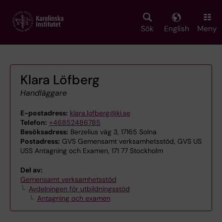
Skip
to
main
Sök
English
Meny
content
Klara Löfberg
Handläggare
E-postadress:
klara.lofberg@ki.se
Telefon:
+46852486785
Besöksadress:
Berzelius väg 3, 17165 Solna
Postadress:
GVS Gemensamt verksamhetsstöd, GVS US
USS Antagning och Examen, 171 77 Stockholm
Del av:
Gemensamt verksamhetsstöd
Avdelningen för utbildningsstöd
Antagning och examen