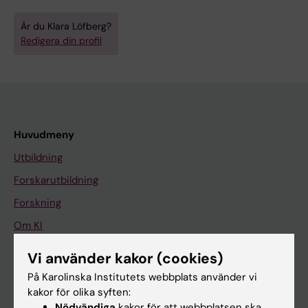
Är du Klara Löfberg?
Redigera din profil
Huvudmeny
Utbildning
Forskarutbildning
Forskning
Om KI
Vi använder kakor (cookies)
På gång
På Karolinska Institutets webbplats använder vi
kakor för olika syften:
Nyheter
Nödvändiga
kakor för att webbplatsen ska