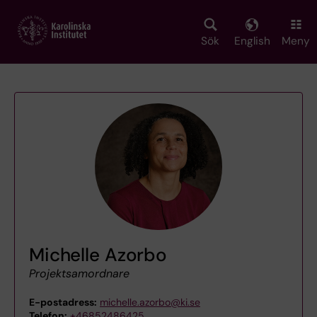
Skip
to
main
Sök
English
Meny
content
Michelle Azorbo
Projektsamordnare
E-postadress:
michelle.azorbo@ki.se
Telefon:
+46852486425