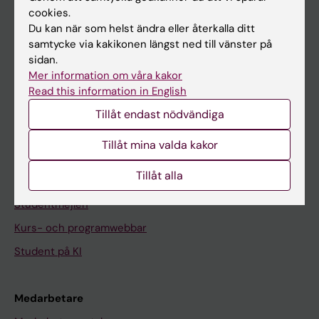
cookies.
På gång
Du kan när som helst ändra eller återkalla ditt
samtycke via kakikonen längst ned till vänster på
Nyheter
sidan.
Kalender
Mer information om våra kakor
Read this information in English
Student
Tillåt endast nödvändiga
Ladok
Tillåt mina valda kakor
Canvas
Tillåt alla
Schema
Studentmejlen
Kurs- och programwebbar
Student på KI
Medarbetare