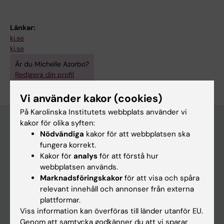
Länkar:
ki.se
ki.se
Är du Michelle Azorbo?
Redigera din profil
Vi använder kakor (cookies)
På Karolinska Institutets webbplats använder vi
kakor för olika syften:
Nödvändiga
kakor för att webbplatsen ska
Huvudmeny
fungera korrekt.
Kakor för
analys
för att förstå hur
Utbildning
webbplatsen används.
Forskarutbildning
Marknadsföringskakor
för att visa och spåra
relevant innehåll och annonser från externa
Forskning
plattformar.
Om KI
Viss information kan överföras till länder utanför EU.
Genom att samtycka godkänner du att vi sparar