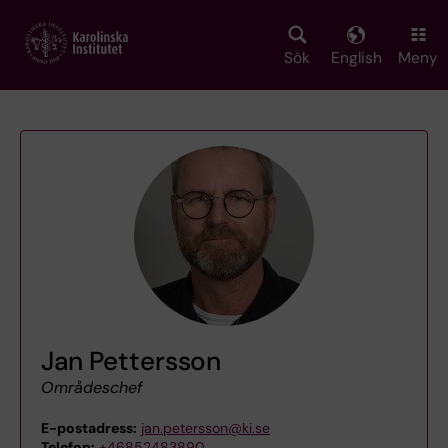
Skip
to
main
Sök
English
Meny
content
Jan Pettersson
Områdeschef
E-postadress:
jan.petersson@ki.se
Telefon:
+46852483890