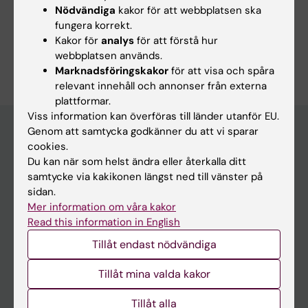
Nödvändiga
kakor för att webbplatsen ska
ki.se
fungera korrekt.
ki.se
Kakor för
analys
för att förstå hur
Är du Jan Pettersson?
webbplatsen används.
Redigera din profil
Marknadsföringskakor
för att visa och spåra
relevant innehåll och annonser från externa
plattformar.
Viss information kan överföras till länder utanför EU.
Genom att samtycka godkänner du att vi sparar
cookies.
Huvudmeny
Du kan när som helst ändra eller återkalla ditt
samtycke via kakikonen längst ned till vänster på
Utbildning
sidan.
Forskarutbildning
Mer information om våra kakor
Read this information in English
Forskning
Tillåt endast nödvändiga
Om KI
Tillåt mina valda kakor
På gång
Tillåt alla