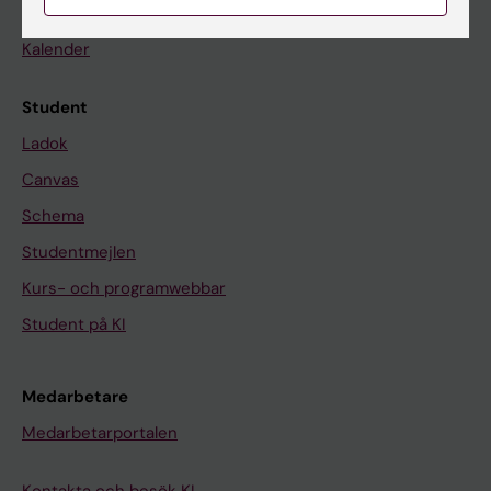
Nyheter
Kalender
Student
Ladok
Canvas
Schema
Studentmejlen
Kurs- och programwebbar
Student på KI
Medarbetare
Medarbetarportalen