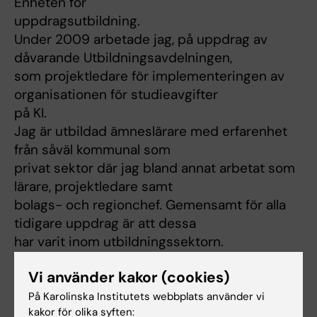
Enheten för
uppdragsutbildning.
Under 2009 arbetade jag, på uppdrag av
dåvarande Utbildningsavdelningen,
som projektledare för implementeringen av
organisationen för studieavgifter
på KI.
Jag är utbildad ämneslärare med erfarenhet
från såväl kommunal som
privat sektor där jag bland annat arbetat som
lärare, projektledare samt
bolags- och regionchef. Gemensamt för alla
tidigare uppdrag är att dessa
har varit inom utbildningssektorn.
Vi använder kakor (cookies)
På Karolinska Institutets webbplats använder vi
Länkar:
kakor för olika syften:
ki.se