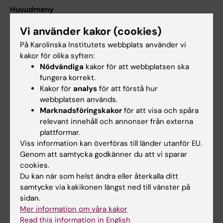
Huvudmeny
Utbildning
Vi använder kakor (cookies)
Forskarutbildning
På Karolinska Institutets webbplats använder vi
kakor för olika syften:
Forskning
Nödvändiga
kakor för att webbplatsen ska
Om KI
fungera korrekt.
Kakor för
analys
för att förstå hur
webbplatsen används.
På gång
Marknadsföringskakor
för att visa och spåra
relevant innehåll och annonser från externa
Nyheter
plattformar.
Kalender
Viss information kan överföras till länder utanför EU.
Genom att samtycka godkänner du att vi sparar
cookies.
Student
Du kan när som helst ändra eller återkalla ditt
Ladok
samtycke via kakikonen längst ned till vänster på
sidan.
Canvas
Mer information om våra kakor
Schema
Read this information in English