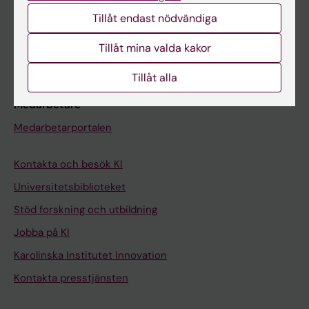
Studentmejlen
Tillåt endast nödvändiga
Kurs- och programwebbar
Tillåt mina valda kakor
Student på KI
Tillåt alla
Medarbetare
Medarbetarportalen
Kontakta och besök KI
Universitetsbiblioteket
Stöd forskning och utbildning
Jobba på KI
Karolinska Institutet Innovation
Kontakta presstjänsten