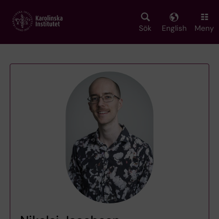
Skip
to
main
Sök
English
Meny
content