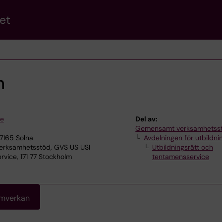
et
n
se
Del av:
Gemensamt verksamhetss
17165 Solna
Avdelningen för utbildni
rksamhetsstöd, GVS US USI
Utbildningsrätt och
rvice, 171 77 Stockholm
tentamensservice
amverkan