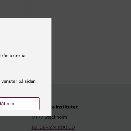
 från externa
l vänster på sidan.
llåt alla
Karolinska Institutet
171 77 Stockholm
Tel: 08-524 800 00