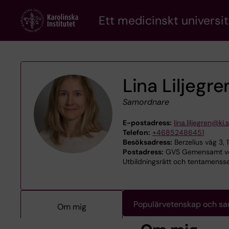
Skip
Ett medicinskt universit
to
main
content
Lina Liljegre
Samordnare
E-postadress:
lina.liljegren@ki.
Telefon:
+46852486451
Besöksadress:
Berzelius väg 3, 
Postadress:
GVS Gemensamt ve
Utbildningsrätt och tentamensse
Populärvetenskap och s
Om mig