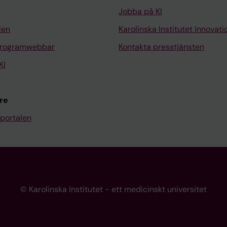
Jobba på KI
len
Karolinska Institutet Innovati
programwebbar
Kontakta presstjänsten
KI
re
portalen
© Karolinska Institutet - ett medicinskt universitet