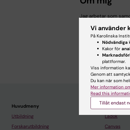
Om mig
Jag arbetar som samo
utbildnings- och fors
Vi använder 
Tentamensservice är 
arbetar jag som proje
På Karolinska Insti
rättssäker och effek
Nödvändiga
k
Kakor för
ana
Tentamensservice up
Marknadsför
examination i digital 
plattformar.
distans omfattas inte
Viss information kan
Genom att samtycka
Du kan när som hels
Mer information om
Read this informati
Tillåt endast 
Huvudmeny
Student
Utbildning
Ladok
Forskarutbildning
Canvas