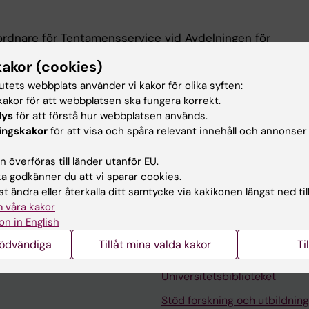
rdnare för Tentamensservice vid Avdelningen för
karutbildningsstöd (UFS). Organisationen för
kakor (cookies)
helt ny på KI och under införandet och uppbyggnaden
ktledare. Målet är att skapa en gemensam,
tutets webbplats använder vi kakor för olika syften:
tiv tentamensprocess med start VT-23.
akor för att webbplatsen ska fungera korrekt.
lys
för att förstå hur webbplatsen används.
pdrag för gemensam tentamensorganisation avser
ingskakor
för att visa och spåra relevant innehåll och annonser
examinationssal. Examinationer i lärosalar eller på
.
 överföras till länder utanför EU.
 godkänner du att vi sparar cookies.
t ändra eller återkalla ditt samtycke via kakikonen längst ned til
 våra kakor
on in English
nödvändiga
Tillåt mina valda kakor
Ti
Kontakta och besök KI
Universitetsbiblioteket
Stöd forskning och utbildning