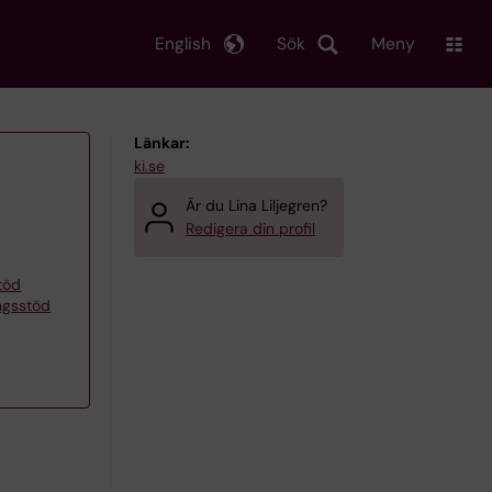
English
Sök
Meny
Länkar:
ki.se
Är du Lina Liljegren?
Redigera din profil
töd
ngsstöd