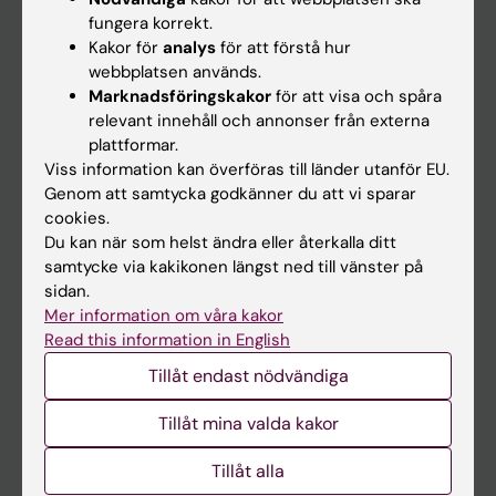
Kalender
fungera korrekt.
Kakor för
analys
för att förstå hur
webbplatsen används.
Student
Marknadsföringskakor
för att visa och spåra
Ladok
relevant innehåll och annonser från externa
plattformar.
Canvas
Viss information kan överföras till länder utanför EU.
Schema
Genom att samtycka godkänner du att vi sparar
cookies.
Studentmejlen
Du kan när som helst ändra eller återkalla ditt
Kurs- och programwebbar
samtycke via kakikonen längst ned till vänster på
sidan.
Student på KI
Mer information om våra kakor
Read this information in English
Medarbetare
Tillåt endast nödvändiga
Medarbetarportalen
Tillåt mina valda kakor
Kontakta och besök KI
Tillåt alla