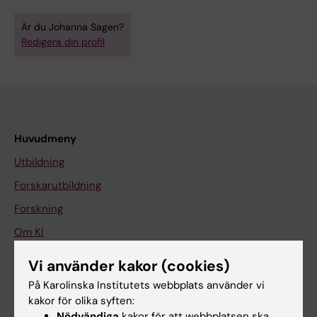
Är du Johanna Sagen?
Redigera din profil
Huvudmeny
Utbildning
Forskarutbildning
Forskning
Om KI
Vi använder kakor (cookies)
På gång
På Karolinska Institutets webbplats använder vi
kakor för olika syften:
Nyheter
Nödvändiga
kakor för att webbplatsen ska