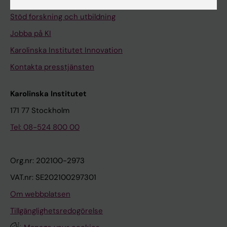
Universitetsbiblioteket
Stöd forskning och utbildning
Jobba på KI
Karolinska Institutet Innovation
Kontakta presstjänsten
Karolinska Institutet
171 77 Stockholm
Tel: 08-524 800 00
Org.nr: 202100-2973
VAT.nr: SE202100297301
Om webbplatsen
Tillgänglighetsredogörelse