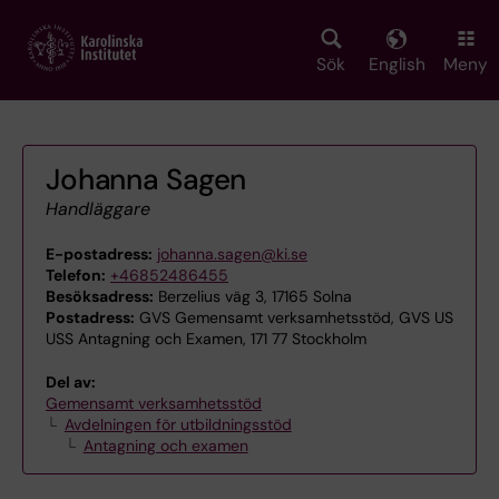
Skip
to
main
Sök
English
Meny
content
Johanna Sagen
Handläggare
E-postadress:
johanna.sagen@ki.se
Telefon:
+46852486455
Besöksadress:
Berzelius väg 3, 17165 Solna
Postadress:
GVS Gemensamt verksamhetsstöd, GVS US
USS Antagning och Examen, 171 77 Stockholm
Del av:
Gemensamt verksamhetsstöd
Avdelningen för utbildningsstöd
Antagning och examen