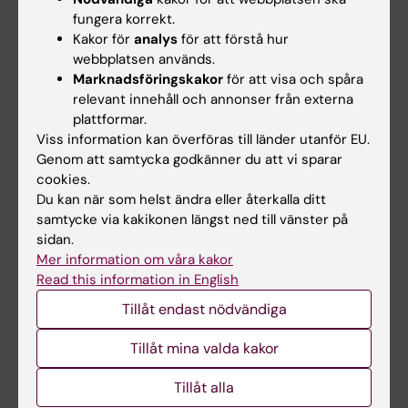
Kalender
fungera korrekt.
Kakor för
analys
för att förstå hur
webbplatsen används.
Student
Marknadsföringskakor
för att visa och spåra
Ladok
relevant innehåll och annonser från externa
plattformar.
Canvas
Viss information kan överföras till länder utanför EU.
Schema
Genom att samtycka godkänner du att vi sparar
cookies.
Studentmejlen
Du kan när som helst ändra eller återkalla ditt
Kurs- och programwebbar
samtycke via kakikonen längst ned till vänster på
sidan.
Student på KI
Mer information om våra kakor
Read this information in English
Medarbetare
Tillåt endast nödvändiga
Medarbetarportalen
Tillåt mina valda kakor
Kontakta och besök KI
Tillåt alla