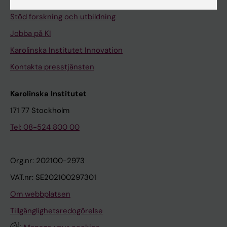
Universitetsbiblioteket
Stöd forskning och utbildning
Jobba på KI
Karolinska Institutet Innovation
Kontakta presstjänsten
Karolinska Institutet
171 77 Stockholm
Tel: 08-524 800 00
Org.nr: 202100-2973
VAT.nr: SE202100297301
Om webbplatsen
Tillgänglighetsredogörelse