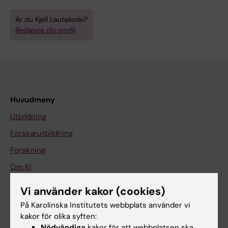
Är du Kjell Lautakoski?
Redigera din profil
Huvudmeny
Utbildning
Forskarutbildning
Forskning
Om KI
Vi använder kakor (cookies)
På gång
På Karolinska Institutets webbplats använder vi
kakor för olika syften:
Nyheter
Nödvändiga
kakor för att webbplatsen ska