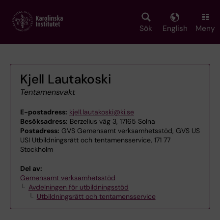
Skip
to
main
Sök
English
Meny
content
Kjell Lautakoski
Tentamensvakt
E-postadress:
kjell.lautakoski@ki.se
Besöksadress:
Berzelius väg 3, 17165 Solna
Postadress:
GVS Gemensamt verksamhetsstöd, GVS US
USI Utbildningsrätt och tentamensservice, 171 77
Stockholm
Del av:
Gemensamt verksamhetsstöd
Avdelningen för utbildningsstöd
Utbildningsrätt och tentamensservice