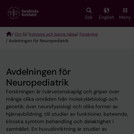
Skip
to
main
Sök
English
Meny
content
/
Om KI
/
Kvinnors och barns hälsa
/
Forskning
/ Avdelningen för Neuropediatrik
Breadcrumb
Avdelningen för
Neuropediatrik
Forskningen är tvärvetenskaplig och griper över
många olika områden från molekylärbiologi och
genetik, över neurofysiologi och olika former av
hjärnavbildning, till studier av funktioner, beteende,
kliniska symtom behandling och delaktighet i
samhället. En huvudinriktning är studier av