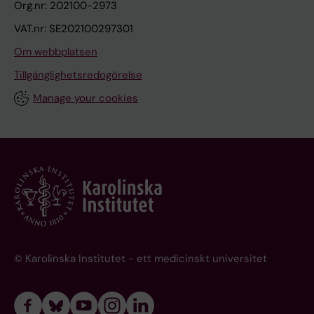
Org.nr: 202100-2973
VAT.nr: SE202100297301
Om webbplatsen
Tillgänglighetsredogörelse
Manage your cookies
© Karolinska Institutet - ett medicinskt universitet