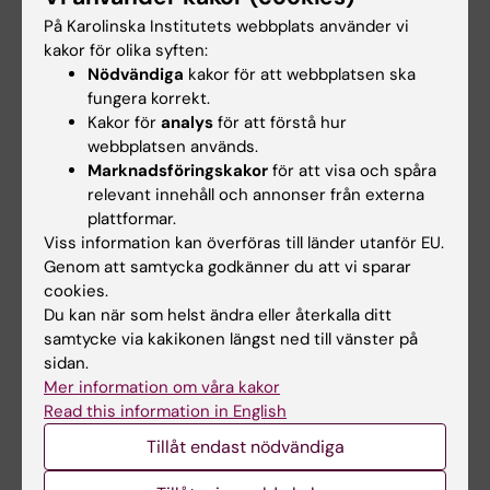
På Karolinska Institutets webbplats använder vi
kakor för olika syften:
Nödvändiga
kakor för att webbplatsen ska
fungera korrekt.
Kakor för
analys
för att förstå hur
Kompetenscenter för XR-teknik
webbplatsen används.
Marknadsföringskakor
för att visa och spåra
XR-center som driver innovation, utvärdering
relevant innehåll och annonser från externa
och implementering av XR-teknologi inom
plattformar.
medicinsk utbildning, vård och rehabilitering.
Viss information kan överföras till länder utanför EU.
Genom att samtycka godkänner du att vi sparar
cookies.
Du kan när som helst ändra eller återkalla ditt
samtycke via kakikonen längst ned till vänster på
sidan.
Mer information om våra kakor
Read this information in English
Tillåt endast nödvändiga