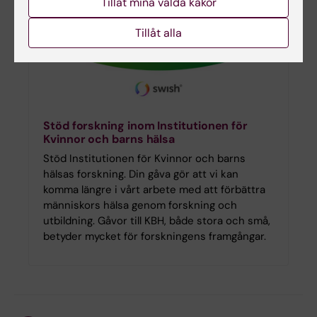
Tillåt mina valda kakor
Tillåt alla
Stöd forskning inom Institutionen för
Kvinnor och barns hälsa
Stöd Institutionen för Kvinnor och barns
hälsas forskning. Din gåva gör att vi kan
komma längre i vårt arbete med att förbättra
människors hälsa genom forskning och
utbildning. Gåvor till KBH, både stora och små,
betyder mycket för forskningens framgångar.