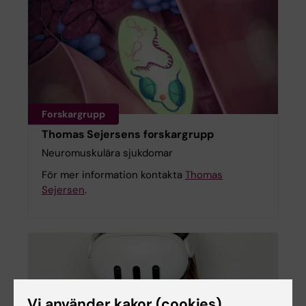
Forskargrupp
Thomas Sejersens forskargrupp
Neuromuskulära sjukdomar
För mer information kontakta
Thomas
Sejersen
.
Vi använder kakor (cookies)