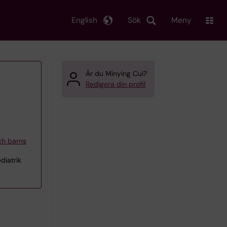
English
Sök
Meny
Är du Minying Cui?
Redigera din profil
och barns
diatrik