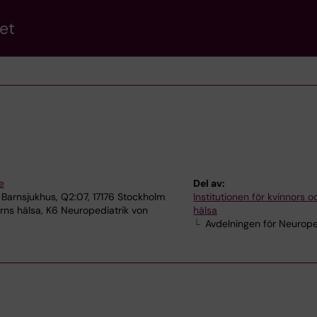
et
e
Del av:
 Barnsjukhus, Q2:07, 17176 Stockholm
Institutionen för kvinnors 
ns hälsa, K6 Neuropediatrik von
hälsa
Avdelningen för Neurope