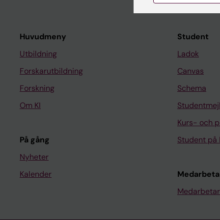
Huvudmeny
Student
Utbildning
Ladok
Forskarutbildning
Canvas
Forskning
Schema
Om KI
Studentmej
Kurs- och 
På gång
Student på 
Nyheter
Kalender
Medarbeta
Medarbetar