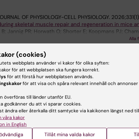
OURNAL OF PHYSIOLOGY-CELL PHYSIOLOGY.
2026;331(1
ring skeletal muscle repair and regeneration in mice 
 B; Jannig PR; Horwath O; Shorter E; Koopmans PJ; Cham
Lanner JT; Sejersen T; Ponten E; Murach KA; Schilcher J;
Alla 
 IN VITRO.
2025;103:105975
kakor (cookies)
ol AF on skeletal muscle function and differentiation
in
tutets webbplats använder vi kakor för olika syften:
ton J; Westerblad H; Kos VM
akor för att webbplatsen ska fungera korrekt.
lys
för att förstå hur webbplatsen används.
OURNAL OF PHYSIOLOGY-CELL PHYSIOLOGY.
2024;327(3
ingskakor
för att visa och spåra relevant innehåll och annonser
ptome and myonuclear SNORD landscape in skeletal mus
 överföras till länder utanför EU.
me heterogeneity and is altered by a hypertrophic stim
 godkänner du att vi sparar cookies.
adjian M; Figueiredo VC; Wen Y; Vechetti IJ; Krogh N; Jud
t ändra eller återkalla ditt samtycke via kakikonen längst ned til
Alla 
 J; Murach KA; Sejersen T; Nielsen H; von Walden F
 våra kakor
on in English
nödvändiga
Tillåt mina valda kakor
Ti