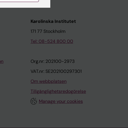
Karolinska Institutet
171 77 Stockholm
Tel: 08-524 800 00
on
Org.nr: 202100-2973
VAT.nr: SE202100297301
Om webbplatsen
Tillgänglighetsredogörelse
Manage your cookies