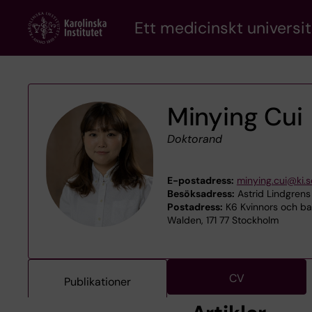
Skip
Ett medicinskt universit
to
main
content
Minying Cui
Doktorand
E-postadress:
minying.cui@ki.s
Besöksadress:
Astrid Lindgrens
Postadress:
K6 Kvinnors och bar
Walden, 171 77 Stockholm
CV
Publikationer