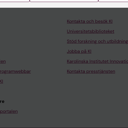
Kontakta och besök KI
Universitetsbiblioteket
Stöd forskning och utbildning
Jobba på KI
len
Karolinska Institutet Innovati
programwebbar
Kontakta presstjänsten
KI
re
portalen