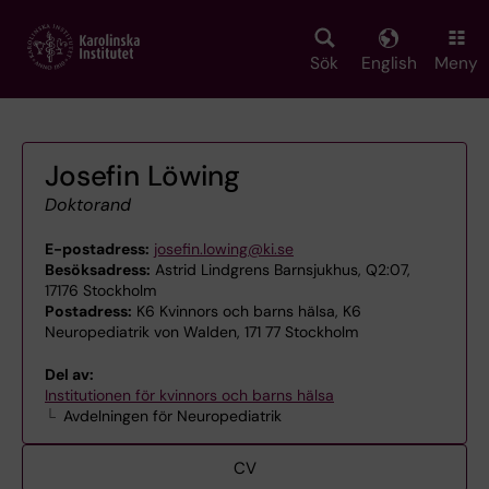
Skip
to
main
Sök
English
Meny
content
Josefin Löwing
Doktorand
E-postadress:
josefin.lowing@ki.se
Besöksadress:
Astrid Lindgrens Barnsjukhus, Q2:07,
17176 Stockholm
Postadress:
K6 Kvinnors och barns hälsa, K6
Neuropediatrik von Walden, 171 77 Stockholm
Del av:
Institutionen för kvinnors och barns hälsa
Avdelningen för Neuropediatrik
CV