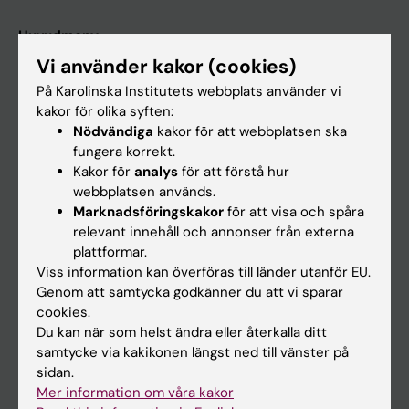
Huvudmeny
Vi använder kakor (cookies)
Utbildning
På Karolinska Institutets webbplats använder vi
Forskarutbildning
kakor för olika syften:
Forskning
Nödvändiga
kakor för att webbplatsen ska
fungera korrekt.
Om KI
Kakor för
analys
för att förstå hur
webbplatsen används.
Marknadsföringskakor
för att visa och spåra
På gång
relevant innehåll och annonser från externa
Nyheter
plattformar.
Viss information kan överföras till länder utanför EU.
Kalender
Genom att samtycka godkänner du att vi sparar
cookies.
Student
Du kan när som helst ändra eller återkalla ditt
samtycke via kakikonen längst ned till vänster på
Ladok
sidan.
Canvas
Mer information om våra kakor