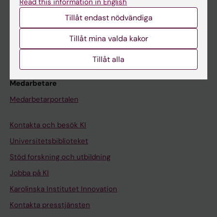
Read this information in English
Schema
Tillåt endast nödvändiga
Studentmejlen
Kurs- och programwebbar
Tillåt mina valda kakor
Student på KI
Tillåt alla
Medarbetare
Medarbetarportalen
Kontakta och besök KI
Universitetsbiblioteket
Stöd forskning och utbildning
Jobba på KI
Karolinska Institutet Innovation
Kontakta presstjänsten