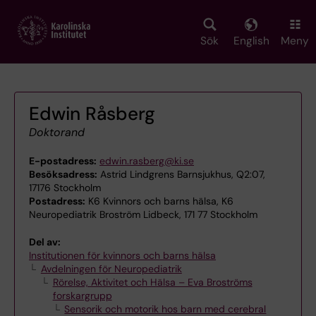
Skip
to
main
Sök
English
Meny
content
Edwin Råsberg
Doktorand
E-postadress:
edwin.rasberg@ki.se
Besöksadress:
Astrid Lindgrens Barnsjukhus, Q2:07,
17176 Stockholm
Postadress:
K6 Kvinnors och barns hälsa, K6
Neuropediatrik Broström Lidbeck, 171 77 Stockholm
Del av:
Institutionen för kvinnors och barns hälsa
Avdelningen för Neuropediatrik
Rörelse, Aktivitet och Hälsa – Eva Broströms
forskargrupp
Sensorik och motorik hos barn med cerebral