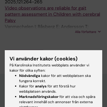
2025;121:264-265
Video observations are reliable for gait
pattern assessment in Children with cerebral
Palsy
Vanmechelen I; Råsberg E; Andersson T;
Alla författare
Manousaki E; Lidbeck C
Är du Edwin Råsberg?
Vi använder kakor (cookies)
Redigera din profil
På Karolinska Institutets webbplats använder vi
kakor för olika syften:
Nödvändiga
kakor för att webbplatsen ska
fungera korrekt.
Kakor för
analys
för att förstå hur
webbplatsen används.
Huvudmeny
Marknadsföringskakor
för att visa och spåra
Utbildning
relevant innehåll och annonser från externa