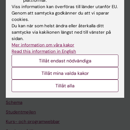
plattformar.
Forskarutbildning
Viss information kan överföras till länder utanför EU.
Forskning
Genom att samtycka godkänner du att vi sparar
cookies.
Om KI
Du kan när som helst ändra eller återkalla ditt
samtycke via kakikonen längst ned till vänster på
sidan.
På gång
Mer information om våra kakor
Nyheter
Read this information in English
Kalender
Tillåt endast nödvändiga
Tillåt mina valda kakor
Student
Ladok
Tillåt alla
Canvas
Schema
Studentmejlen
Kurs- och programwebbar