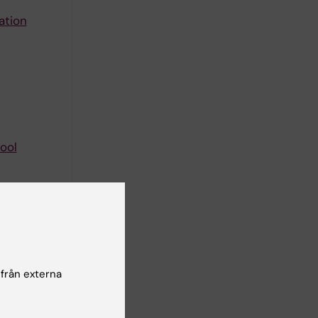
ation
ool
 från externa
) and the