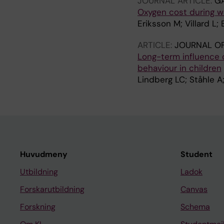
JOURNAL ARTICLE:
GA
Oxygen cost during wa
Eriksson M; Villard L;
ARTICLE:
JOURNAL OF
Long-term influence 
behaviour in children
Lindberg LC; Ståhle A
Huvudmeny
Student
Utbildning
Ladok
Forskarutbildning
Canvas
Forskning
Schema