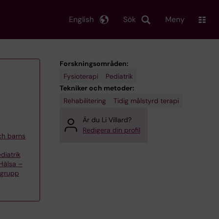
English
Sök
Meny
Forskningsområden:
Fysioterapi
Pediatrik
Tekniker och metoder:
Rehabilitering
Tidig målstyrd terapi
Är du Li Villard?
Redigera din profil
och barns
diatrik
 Hälsa –
rgrupp