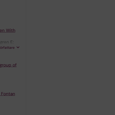
ren With
gren E;
författare
 group of
h Fontan