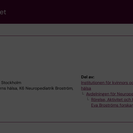
et
Del av:
6 Stockholm
Institutionen för kvinnors 
ns hälsa, K6 Neuropediatrik Broström,
hälsa
Avdelningen för Neurope
Rörelse, Aktivitet och
Eva Broströms forska