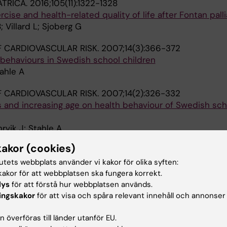
ATRICA.
2016;105(11):1322-1328
ise and health-related quality of life after Fontan palli
 Villard L; Sjoberg G
 CARDIOVASCULAR RISK.
2007;14(3):366-372
 behaviours in Swedish school children
tahle A
 CARDIOVASCULAR RISK.
2007;14(2):326-332
s and increasing age on health behaviour of Swedish sch
hrvik J; Stahle A
kakor (cookies)
tutets webbplats använder vi kakor för olika syften:
akor för att webbplatsen ska fungera korrekt.
lys
för att förstå hur webbplatsen används.
RESEARCH.
2024;96(2):319-324
ingskakor
för att visa och spåra relevant innehåll och annonser
rograms for Pediatric Post-COVID Condition (Long COVID
 överföras till länder utanför EU.