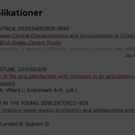
likationer
ATRICA.
2025;114(8):1825-1830
een Clinical Characteristics and Seropositivity in Child
D-A Single-Centre Study.
thander J; Anmyr L; Villard L; Arnason S; Kemani MK; Wåll
Alla 
M; Pettersson M; George E; Ryd-Rinder M; Hertting O
OSTURE.
2021;83:306
 of life and satisfaction with orthoses in an ambulatory
ryposis
; Villard L; Kroksmark A-K; Jylli L
 IN THE YOUNG.
2019;29(7):922-929
 improve sleep quality in children and adolescents wit
 Lundell B; Sjobere G