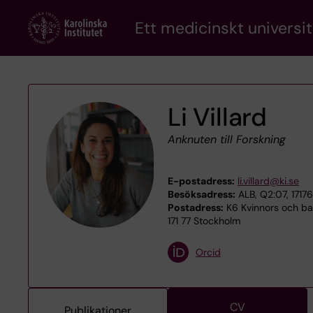
Skip
Ett medicinskt universit
to
main
content
Li Villard
Anknuten till Forskning
E-postadress:
li.villard@ki.se
Besöksadress:
ALB, Q2:07, 1717
Postadress:
K6 Kvinnors och bar
171 77 Stockholm
Orcid
CV
Publikationer