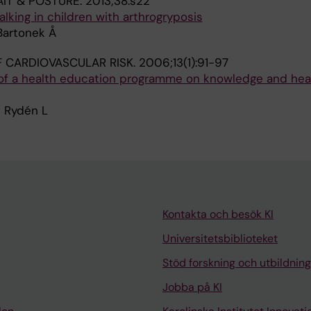
IT & POSTURE.
2013;38:s22
lking in children with arthrogryposis
 Bartonek Å
 CARDIOVASCULAR RISK.
2006;13(1):91-97
of a health education programme on knowledge and hea
; Rydén L
Kontakta och besök KI
Universitetsbiblioteket
Stöd forskning och utbildning
Jobba på KI