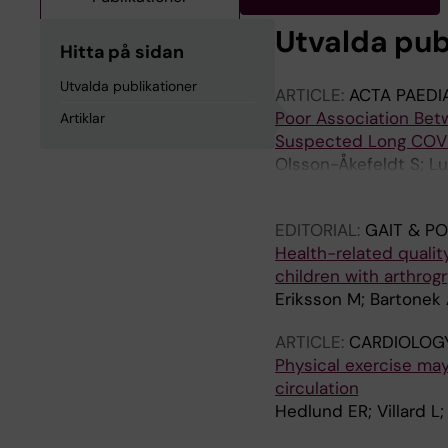
Utvalda pub
Hitta på sidan
Utvalda publikationer
ARTICLE:
ACTA PAEDI
Poor Association Betw
Artiklar
Suspected Long COVI
Olsson-Åkefeldt S; Lu
Röstlund S; Tingborn 
EDITORIAL:
GAIT & P
Health-related quality
children with arthrog
Eriksson M; Bartonek A
ARTICLE:
CARDIOLOGY
Physical exercise may
circulation
Hedlund ER; Villard L;