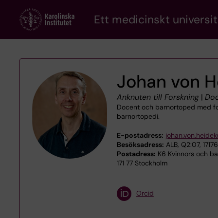
Skip
Ett medicinskt universit
to
main
content
Johan von H
Anknuten till Forskning
|
Doc
Docent och barnortoped med fokus
barnortopedi.
E-postadress:
johan.von.heide
Besöksadress:
ALB, Q2:07, 1717
Postadress:
K6 Kvinnors och bar
171 77 Stockholm
Orcid