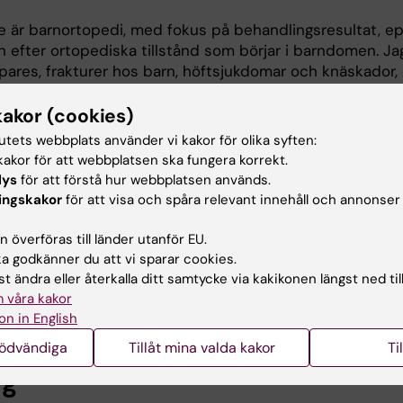
e är barnortopedi, med fokus på behandlingsresultat, ep
on efter ortopediska tillstånd som börjar i barndomen. Ja
pares, frakturer hos barn, höftsjukdomar och knäskador,
v hur ortopediska behandlingar påverkar rörlighet, kompli
on över tid. Min forskning syftar till att stärka det veten
kakor (cookies)
lingsbeslut inom barnortopedi och att öka förståelsen f
tutets webbplats använder vi kakor för olika syften:
stånd i barndomen påverkar hälsa och funktion i vuxen ål
akor för att webbplatsen ska fungera korrekt.
dier, gånganalys, patientrapporterade utfallsmått och st
lys
för att förstå hur webbplatsen används.
gister, inklusive CPUP och Patientregistret. En stor del a
ingskakor
för att visa och spåra relevant innehåll och annonser
linärt och bygger på samarbete med kliniker, fysioterapeu
skare i Sverige och internationellt. Genom att kombinera
 överföras till länder utanför EU.
is med epidemiologi och utfallsforskning hoppas jag ku
 godkänner du att vi sparar cookies.
sad vård och bättre långsiktiga resultat för barn och un
t ändra eller återkalla ditt samtycke via kakikonen längst ned til
muskulära tillstånd.
 våra kakor
on in English
nödvändiga
Tillåt mina valda kakor
Ti
ng