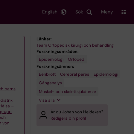
English
Sök
Meny
Länkar:
Team Ortopedisk kirurgi och behandling
Forskningsområden:
Epidemiologi
Ortopedi
Forskningsämnen:
Benbrott
Ortopedi
Patientrapporterade
Pediatrik
Register
Cerebral pares
Epidemiologi
utfallsmått
Gånganalys
och barns
Muskel- och skelettsjukdomar
Visa alla
diatrik
 Hälsa –
rgrupp
Är du Johan von Heideken?
och
Redigera din profil
n von