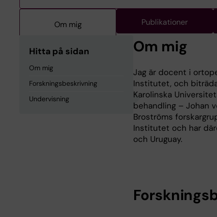
Publikationer
Om mig
Om mig
Hitta på sidan
Om mig
Jag är docent i ortope
Institutet, och biträ
Forskningsbeskrivning
Karolinska Universite
Undervisning
behandling – Johan v
Broströms forskargru
Institutet och har dä
och Uruguay.
Forskningsb