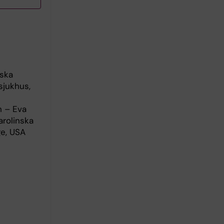
nska
sjukhus,
h – Eva
arolinska
ge, USA