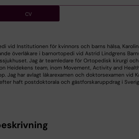
CV
di vid Institutionen för kvinnors och barns hälsa, Karoli
dande överläkare i barnortopedi vid Astrid Lindgrens Barn
tssjukhuset. Jag är teamledare för Ortopedisk kirurgi och
on Heidekens team, inom Movement, Activity and Healt
pp. Jag har avlagt läkarexamen och doktorsexamen vid K
refter haft postdoktorala och gästforskaruppdrag i Sveri
eskrivning