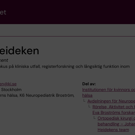
et
eideken
ent
 på kliniska utfall, registerforskning och långsiktig funktion inom
ken@ki.se
Del av:
6 Stockholm
Institutionen för kvinnors 
ns hälsa, K6 Neuropediatrik Broström,
hälsa
Avdelningen för Neurope
Rörelse, Aktivitet och
Eva Broströms forska
Ortopedisk kirurgi 
behandling – Joha
Heidekens team