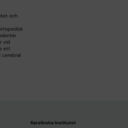
utet och
ortopedisk
udenter
r vid
e ett
 cerebral
Karolinska Institutet