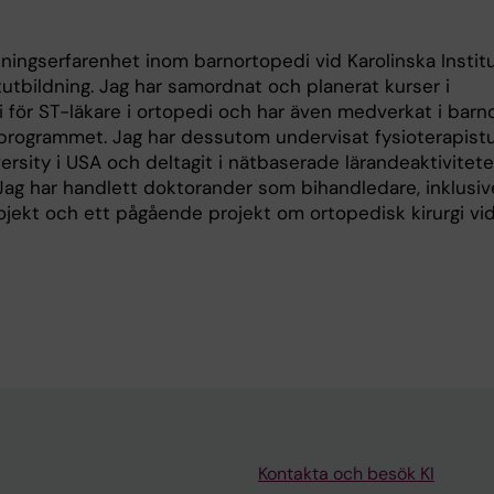
ningserfarenhet inom barnortopedi vid Karolinska Instit
tutbildning. Jag har samordnat och planerat kurser i
i för ST-läkare i ortopedi och har även medverkat i barn
rprogrammet. Jag har dessutom undervisat fysioterapist
ersity i USA och deltagit i nätbaserade lärandeaktivitete
. Jag har handlett doktorander som bihandledare, inklusiv
jekt och ett pågående projekt om ortopedisk kirurgi vid
Kontakta och besök KI