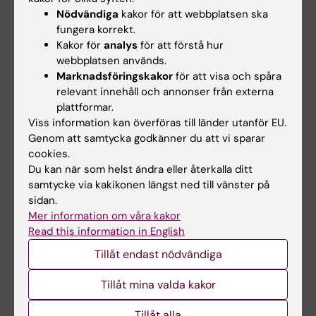
sötade drycker påverkar insulinkänsligheten
Nödvändiga
kakor för att webbplatsen ska
fungera korrekt.
negativt.
Kakor för
analys
för att förstå hur
webbplatsen används.
Läs hela artikeln här:
Genotypes of HLA,
Marknadsföringskakor
för att visa och spåra
TCF7L2, and FTO as potential modifiers of the
relevant innehåll och annonser från externa
association between sweetened beverage
plattformar.
consumption and risk of LADA and type 2
Viss information kan överföras till länder utanför EU.
diabetes
Genom att samtycka godkänner du att vi sparar
cookies.
Du kan när som helst ändra eller återkalla ditt
Hade du nytta av informationen på denna sida?
samtycke via kakikonen längst ned till vänster på
sidan.
Yes
Mer information om våra kakor
No
Read this information in English
Tillåt endast nödvändiga
Redaktör:
Emmy Keysendal
Sidan uppdaterad:
2025-10-16
Tillåt mina valda kakor
Tillåt alla