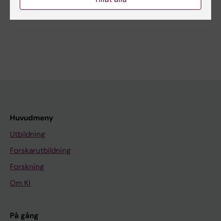
Dela
Huvudmeny
Utbildning
Forskarutbildning
Forskning
Om KI
På gång