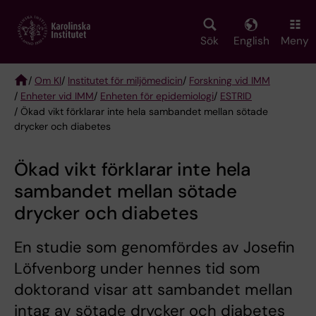
Skip
to
main
Sök
English
Meny
content
/
Om KI
/
Institutet för miljömedicin
/
Forskning vid IMM
/
Enheter vid IMM
/
Enheten för epidemiologi
/
ESTRID
Breadcrumb
/ Ökad vikt förklarar inte hela sambandet mellan sötade
drycker och diabetes
Ökad vikt förklarar inte hela
sambandet mellan sötade
drycker och diabetes
En studie som genomfördes av Josefin
Löfvenborg under hennes tid som
doktorand visar att sambandet mellan
intag av sötade drycker och diabetes