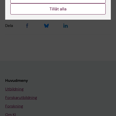
Redaktör:
Anna Persson
Sidan uppdaterad:
2026-08-03
Tillåt alla
Dela
Huvudmeny
Utbildning
Forskarutbildning
Forskning
Om KI