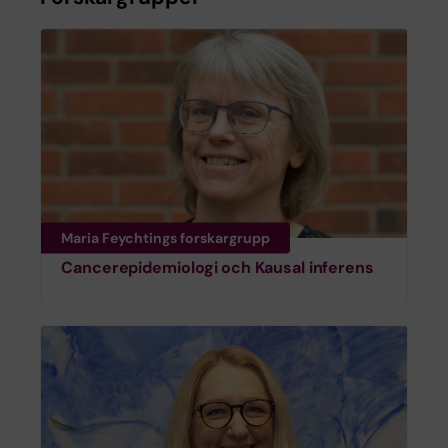
Maria Feychtings forskargrupp
Cancerepidemiologi och Kausal inferens