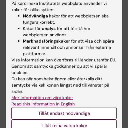
På Karolinska Institutets webbplats använder vi
kakor för olika syften:
Nödvändiga
kakor för att webbplatsen ska
fungera korrekt.
Kakor för
analys
för att förstå hur
Sofia Carlssons forskargrupp
webbplatsen används.
Marknadsföringskakor
för att visa och spåra
Diabetesepidemiologi
relevant innehåll och annonser från externa
Vi forskar kring förekomst, orsaker och
plattformar.
konsekvenser av olika former av diabetes.
Viss information kan överföras till länder utanför EU.
Särskilt intresserade är vi av mindre kända
Genom att samtycka godkänner du att vi sparar
diabetesformer som LADA-latent autoimmun
cookies.
diabetes hos vuxna. Vi driver sedan flera år
Du kan när som helst ändra eller återkalla ditt
ESTRID-studien där vi kartlägger LADA men
samtycke via kakikonen längst ned till vänster på
använder även data från internationella
sidan.
studier och genomför registerstudier.
Mer information om våra kakor
Read this information in English
Tillåt endast nödvändiga
Tillåt mina valda kakor