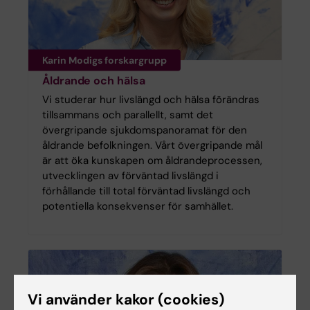
Karin Modigs forskargrupp
Åldrande och hälsa
Vi studerar hur livslängd och hälsa förändras
tillsammans och parallellt, samt det
övergripande sjukdomspanoramat för den
åldrande befolkningen. Vårt övergripande mål
är att öka kunskapen om åldrandeprocessen,
utvecklingen av förväntad livslängd i
förhållande till total förväntad livslängd och
potentiella konsekvenser för samhället.
Vi använder kakor (cookies)