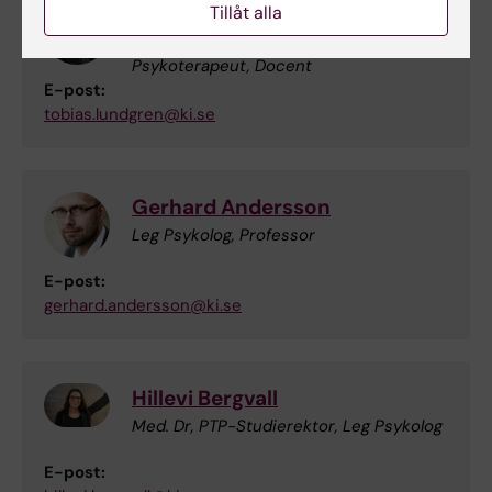
Tobias Lundgren
Tillåt alla
Forskargruppsledare, Leg Psykolog, Leg
Psykoterapeut, Docent
E-post:
tobias.lundgren@ki.se
Gerhard Andersson
Leg Psykolog, Professor
E-post:
gerhard.andersson@ki.se
Hillevi Bergvall
Med. Dr, PTP-Studierektor, Leg Psykolog
E-post: