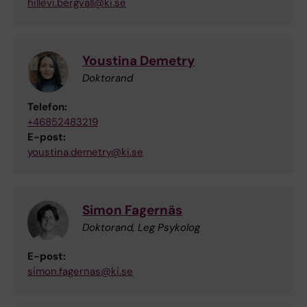
hillevi.bergvall@ki.se
Youstina Demetry
Doktorand
Telefon:
+46852483219
E-post:
youstina.demetry@ki.se
Simon Fagernäs
Doktorand, Leg Psykolog
E-post:
simon.fagernas@ki.se