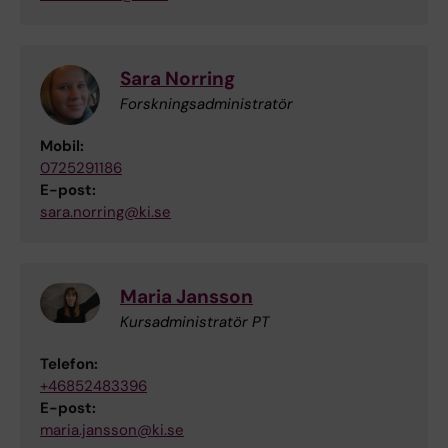
Sara Norring
Forskningsadministratör
Mobil:
0725291186
E-post:
sara.norring@ki.se
Maria Jansson
Kursadministratör PT
Telefon:
+46852483396
E-post:
maria.jansson@ki.se