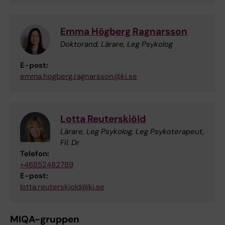
Emma Högberg Ragnarsson
Doktorand, Lärare, Leg Psykolog
E-post:
emma.hogberg.ragnarsson@ki.se
Lotta Reuterskiöld
Lärare, Leg Psykolog, Leg Psykoterapeut,
Fil. Dr
Telefon:
+46852482789
E-post:
lotta.reuterskiold@ki.se
MIQA-gruppen