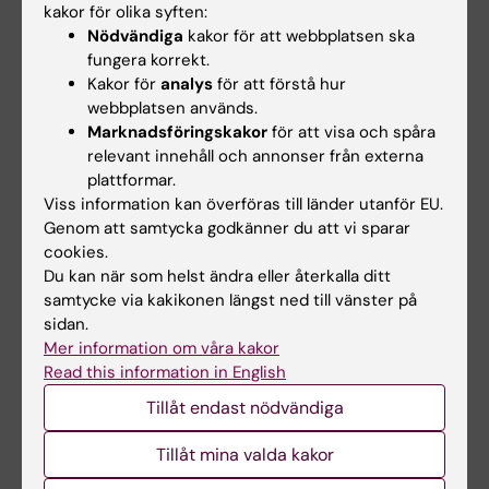
kakor för olika syften:
Nödvändiga
kakor för att webbplatsen ska
Shervin Shahnavaz
fungera korrekt.
Kakor för
analys
för att förstå hur
Lärare, Leg Psykolog, Leg Psykoterapeut,
webbplatsen används.
Med. Dr
Marknadsföringskakor
för att visa och spåra
E-post:
relevant innehåll och annonser från externa
shervin.shahnavaz@ki.se
plattformar.
Viss information kan överföras till länder utanför EU.
Genom att samtycka godkänner du att vi sparar
Åsa Spännargård
cookies.
Du kan när som helst ändra eller återkalla ditt
Lärare, Leg Psykolog, Leg Psykoterapeut
samtycke via kakikonen längst ned till vänster på
E-post:
sidan.
asa.spannargard@ki.se
Mer information om våra kakor
Read this information in English
Tillåt endast nödvändiga
Övriga
Tillåt mina valda kakor