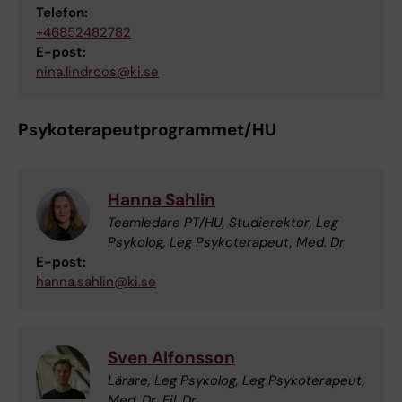
Telefon:
+46852482782
E-post:
nina.lindroos@ki.se
Psykoterapeutprogrammet/HU
Hanna Sahlin
Teamledare PT/HU, Studierektor, Leg
Psykolog, Leg Psykoterapeut, Med. Dr
E-post:
hanna.sahlin@ki.se
Sven Alfonsson
Lärare, Leg Psykolog, Leg Psykoterapeut,
Med. Dr, Fil. Dr