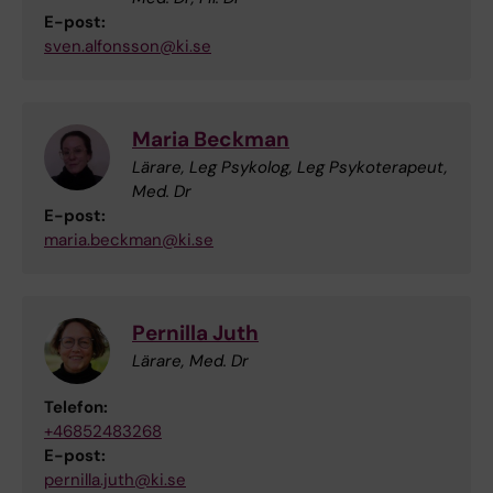
E-post:
sven.alfonsson@ki.se
Maria Beckman
Lärare, Leg Psykolog, Leg Psykoterapeut,
Med. Dr
E-post:
maria.beckman@ki.se
Pernilla Juth
Lärare, Med. Dr
Telefon:
+46852483268
E-post:
pernilla.juth@ki.se