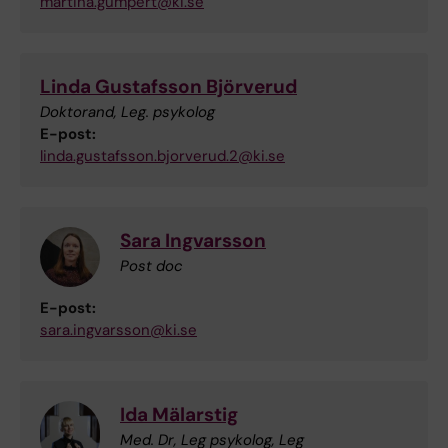
martina.gumpert@ki.se
Linda Gustafsson Björverud
Doktorand, Leg. psykolog
E-post:
linda.gustafsson.bjorverud.2@ki.se
Sara Ingvarsson
Post doc
E-post:
sara.ingvarsson@ki.se
Ida Mälarstig
Med. Dr, Leg psykolog, Leg