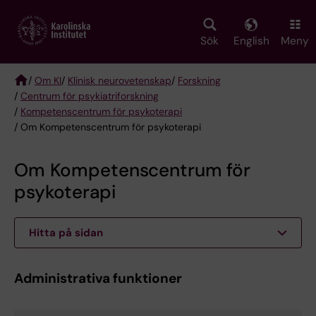
Skip
to
main
Sök
English
Meny
content
/
Om KI
/
Klinisk neurovetenskap
/
Forskning
/
Centrum för psykiatriforskning
Breadcrumb
/
Kompetenscentrum för psykoterapi
/ Om Kompetenscentrum för psykoterapi
Om Kompetenscentrum för
psykoterapi
Hitta på sidan
Administrativa funktioner