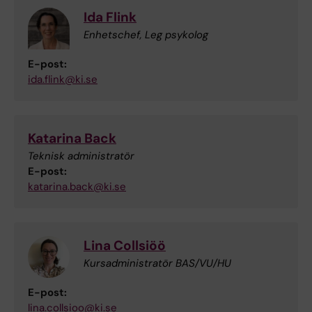
Ida Flink
Enhetschef, Leg psykolog
E-post:
ida.flink@ki.se
Katarina Back
Teknisk administratör
E-post:
katarina.back@ki.se
Lina Collsiöö
Kursadministratör BAS/VU/HU
E-post:
lina.collsioo@ki.se