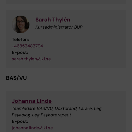
Sarah Thylén
Kursadministratör BUP
Telefon:
+46852482794
E-post:
sarah.thylen@ki.se
BAS/VU
Johanna Linde
Teamledare BAS/VU, Doktorand, Lärare, Leg
Psykolog, Leg Psykoterapeut
E-post:
johanna.linde@ki.se