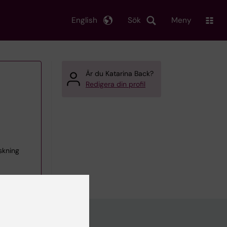
English
Sök
Meny
Är du Katarina Back?
Redigera din profil
skning