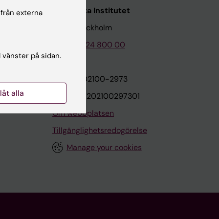
Karolinska Institutet
 från externa
171 77 Stockholm
Tel: 08-524 800 00
l vänster på sidan.
on
Org.nr: 202100-2973
llåt alla
VAT.nr: SE202100297301
Om webbplatsen
Tillgänglighetsredogörelse
Manage your cookies