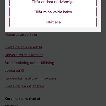
Tillåt endast nödvändiga
Kurs- och programwebbar
Student på KI
Tillåt mina valda kakor
Tillåt alla
Medarbetare
Medarbetarportalen
Kontakta och besök KI
Universitetsbiblioteket
Stöd forskning och utbildning
Jobba på KI
Karolinska Institutet Innovation
Kontakta presstjänsten
Karolinska Institutet