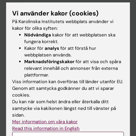
Utbildning
Vi använder kakor (cookies)
Forskarutbildning
På Karolinska Institutets webbplats använder vi
Forskning
kakor för olika syften:
Om KI
Nödvändiga
kakor för att webbplatsen ska
fungera korrekt.
Kakor för
analys
för att förstå hur
På gång
webbplatsen används.
Marknadsföringskakor
för att visa och spåra
Nyheter
relevant innehåll och annonser från externa
Kalender
plattformar.
Viss information kan överföras till länder utanför EU.
Genom att samtycka godkänner du att vi sparar
Student
cookies.
Ladok
Du kan när som helst ändra eller återkalla ditt
samtycke via kakikonen längst ned till vänster på
Canvas
sidan.
Schema
Mer information om våra kakor
Read this information in English
Studentmejlen