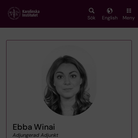
Skip
to
main
Sök
English
Meny
content
Ebba Winai
Adjungerad Adjunkt