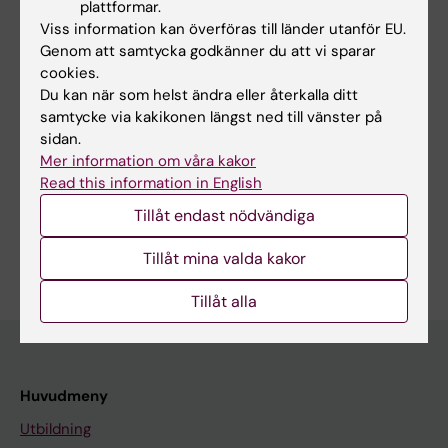
plattformar.
synaptisk-densitet
Viss information kan överföras till länder utanför EU.
[4]
https://ki.se/cns/capsi
Genom att samtycka godkänner du att vi sparar
[5]
https://ki.se/cns/the-nordic-network-for-
cookies.
psychedelic-science
Du kan när som helst ändra eller återkalla ditt
samtycke via kakikonen längst ned till vänster på
sidan.
Mer information om våra kakor
Forskningsområden:
Read this information in English
Psykologi (Exklusive tillämpad psykologi)
Tillåt endast nödvändiga
Är du Maria Beckman?
Tillåt mina valda kakor
Redigera din profil
Tillåt alla
Huvudmeny
Utbildning