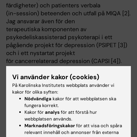
färdigheter) och patienters verbala
(in-session) beteenden och utfall på MIQA [2].
Jag ansvarar även för den
terapeutiska komponenten av
psykedeliskassisterad psykoterapi i ett
pågående projekt för depression (PSIPET [3])
och i ett nystartat projekt
för cancerrelaterad depression (CAPSI [4]).
Tillsammans med en dansk och en
Vi använder kakor (cookies)
norsk forskare leder jag även ett samnordiskt
projekt inom området (NNPS
På Karolinska Institutets webbplats använder vi
kakor för olika syften:
[5]).
Nödvändiga
kakor för att webbplatsen ska
[1]
https://ki.se/cns/utbildningsforskning-pa-
fungera korrekt.
kcp-kcp-uf
Kakor för
analys
för att förstå hur
[2]
https://www.miqagruppen.org
webbplatsen används.
[3]
https://ki.se/cns/psipet-effekten-av-
Marknadsföringskakor
för att visa och spåra
psilocybin-pa-depressionssymptom-och-
relevant innehåll och annonser från externa