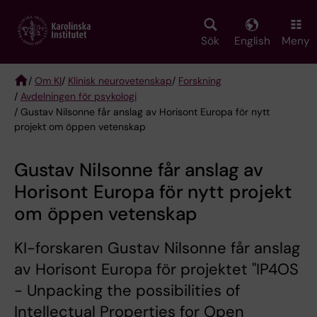
Skip
to
main
Sök
English
Meny
content
/
Om KI
/
Klinisk neurovetenskap
/
Forskning
/
Avdelningen för psykologi
Breadcrumb
/ Gustav Nilsonne får anslag av Horisont Europa för nytt
projekt om öppen vetenskap
Gustav Nilsonne får anslag av
Horisont Europa för nytt projekt
om öppen vetenskap
KI-forskaren Gustav Nilsonne får anslag
av Horisont Europa för projektet "IP4OS
- Unpacking the possibilities of
Intellectual Properties for Open