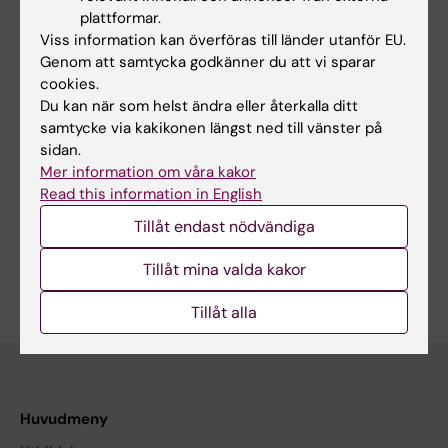
No
plattformar.
Viss information kan överföras till länder utanför EU.
Genom att samtycka godkänner du att vi sparar
Innehållsgranskare:
cookies.
Johan Lundström
Du kan när som helst ändra eller återkalla ditt
Redaktör:
Johanna Olsson
samtycke via kakikonen längst ned till vänster på
Sidan uppdaterad:
2025-09-30
sidan.
Mer information om våra kakor
Read this information in English
Dela
Tillåt endast nödvändiga
Tillåt mina valda kakor
Tillåt alla
Huvudmeny