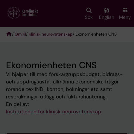
Skip
to
main
Sök
English
Meny
content
/
Om KI
/
Klinisk neurovetenskap
/ Ekonomienheten CNS
Breadcrumb
Ekonomienheten CNS
Vi hjälper till med forskargruppsbudget, bidrags-
och uppdragsavtal, allmänna ekonomiska frågor
rörande tex INDI, konton, bokningar etc samt
reseräkningar, utlägg och fakturahantering.
En del av:
Institutionen för klinisk neurovetenskap