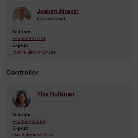
Joakim Airaxin
Ekonomichef
Telefon:
+46852487076
E-post:
joakim.airaxin@ki.se
Controller
Ylva Hultman
Telefon:
+46852483298
E-post:
ylva.hultman@ki.se