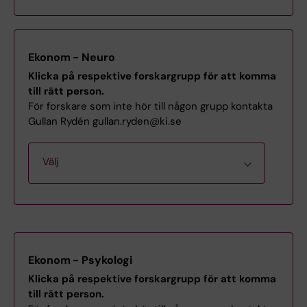
Johan Bjureberg
Ekonom - Neuro
Klicka på respektive forskargrupp för att komma
Marie Dahlin
till rätt person.
För forskare som inte hör till någon grupp kontakta
Gullan Rydén gullan.ryden@ki.se
Johan Franck
Välj
Johanna Gripenberg
Katarina Howner
Niaz Ahmed
Jens Högström
Ekonom - Psykologi
Lou Brundin
Klicka på respektive forskargrupp för att komma
Nitya Jayaram-Lindström/Anders
till rätt person.
Hammarberg