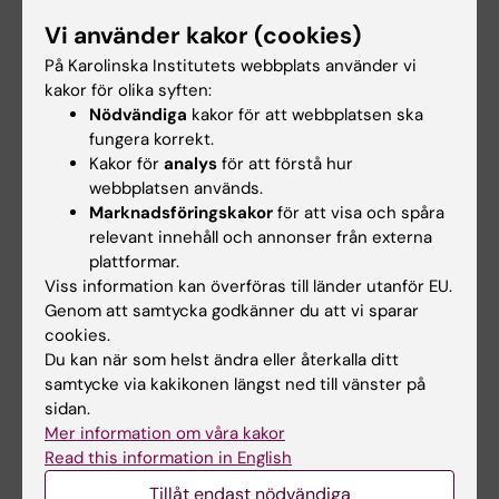
Rune Brautaset
Christoffer Rahm
Vi använder kakor (cookies)
Arvid Guterstsam
Robert Harris
Ekonom - Försäkringsmedicin
På Karolinska Institutets webbplats använder vi
Anders Kvanta
Mats Ramstedt
kakor för olika syften:
Klicka på respektive forskargrupp för att komma
Erik Hedman Lagerlöf
Staffan Holmin
Nödvändiga
kakor för att webbplatsen ska
till rätt person.
fungera korrekt.
För forskare som inte hör till någon grupp kontakta
Tony Pansell
Christian Rück
Kakor för
analys
för att förstå hur
Shlear Diliwi shlear.diliwi@ki.se
Agneta Herlitz
Caroline Ingre
webbplatsen används.
Stefan Seregard/Gustav Stålhammar
Marknadsföringskakor
för att visa och spåra
Jari Tiihonen
Välj
relevant innehåll och annonser från externa
Mats Lekander
Maja Jagodic
plattformar.
Pete Williams
Viss information kan överföras till länder utanför EU.
Andrea Varrone
Brjánn Ljótsson
Karin Jensen
Genom att samtycka godkänner du att vi sparar
cookies.
Emelie Friberg
Utbildning Wahlberg/Ramsey
Vladana Vukojevic
Du kan när som helst ändra eller återkalla ditt
Ekonomi - Imaging core-faciliteter
Johan Lundström
Ingrid Kockum
samtycke via kakikonen längst ned till vänster på
Klicka på respektive forskargrupp för att komma
Ellenor Mittendorfer-Rutz
sidan.
KCP T Lundgren
till rätt person.
Mer information om våra kakor
Bo Melin
Eva Kosek
För forskare som inte hör till någon grupp kontakta
Read this information in English
ekonomi@cns.ki.se
Pia Svedberg
GU Solna
Tillåt endast nödvändiga