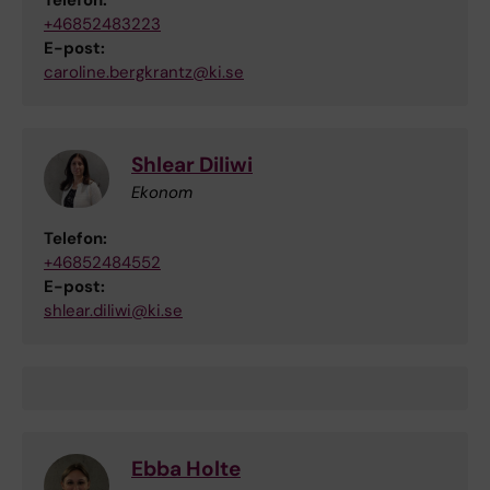
Telefon:
Andersson
+46852483223
E-post:
caroline.bergkrantz@ki.se
Shlear Diliwi
Ekonom
Telefon:
+46852484552
E-post:
shlear.diliwi@ki.se
Ebba Holte