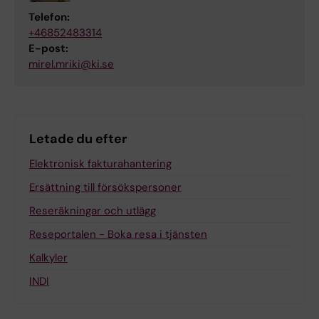
Telefon:
+46852483314
E-post:
mirel.mriki@ki.se
Letade du efter
Elektronisk fakturahantering
Ersättning till försökspersoner
Reseräkningar och utlägg
Reseportalen - Boka resa i tjänsten
Kalkyler
INDI