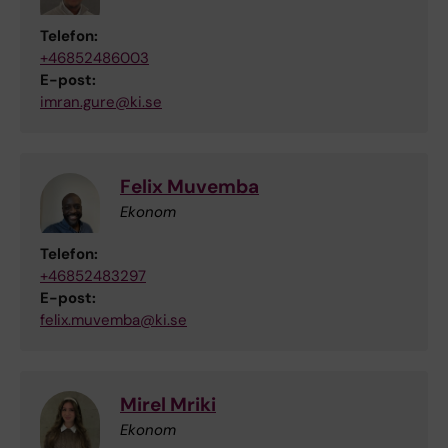
Telefon:
+46852486003
E-post:
imran.gure@ki.se
Felix Muvemba
Ekonom
Telefon:
+46852483297
E-post:
felix.muvemba@ki.se
Mirel Mriki
Ekonom