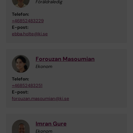
Föräldraledig
Telefon:
+46852483229
E-post:
ebba.holte@ki.se
Forouzan Masoumian
Ekonom
Telefon:
+46852483251
E-post:
forouzan.masoumian@ki.se
Imran Gure
Ekonom