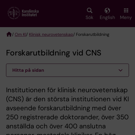
Skip
to
main
Sök
English
Meny
content
/
Om KI
/
Klinisk neurovetenskap
/ Forskarutbildning
Breadcrumb
Forskarutbildning vid CNS
Hitta på sidan
Institutionen för klinisk neurovetenskap
(CNS) är den största institutionen vid KI
avseende forskarutbildning med över
250 registrerade doktorander, över 350
anställda och över 400 anslutna