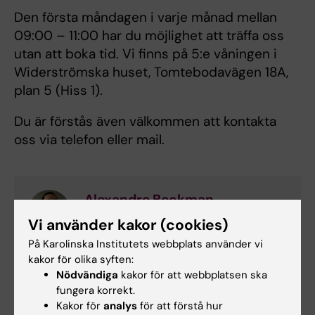
Den första måndagen i varje månad mellan
09:00 – 11:00 har du möjlighet att träffa oss
utan att boka tid. Vi finns på 5:e våningen i
Widerströmska huset, Tomtebodavägen 18A,
plan 5 (Hiss 1).
Du är förstås även välkommen att kontakta
oss via telefon eller mail.
Alexandre Beckman
Forskarutbildningsadministratör
Vi använder kakor (cookies)
På Karolinska Institutets webbplats använder vi
Telefon:
kakor för olika syften:
+46852483237
Nödvändiga
kakor för att webbplatsen ska
E-post:
fungera korrekt.
alexandre.beckman@ki.se
Kakor för
analys
för att förstå hur