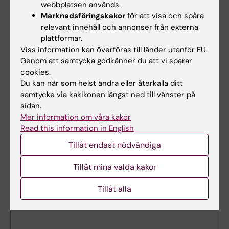
webbplatsen används.
Marknadsföringskakor
för att visa och spåra
Ingrid Kockum
relevant innehåll och annonser från externa
plattformar.
Studierektor för forskarutbildning
Viss information kan överföras till länder utanför EU.
Genom att samtycka godkänner du att vi sparar
E-post:
cookies.
ingrid.kockum@ki.se
Du kan när som helst ändra eller återkalla ditt
samtycke via kakikonen längst ned till vänster på
Besök CNS administration
sidan.
Mer information om våra kakor
Adress: Tomtebodavägen 18A, plan 5 (Hiss 1)
Read this information in English
Tillåt endast nödvändiga
Tillåt mina valda kakor
Tillåt alla