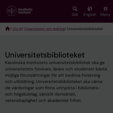
Skip
to
main
Sök
English
Meny
content
/
Om KI
/
Organisation och ledning
/ Universitetsbiblioteket
Breadcrumb
Universitetsbiblioteket
Karolinska Institutets universitetsbibliotek ska ge
universitetets forskare, lärare och studenter bästa
möjliga förutsättningar för att bedriva forskning
och utbildning. Universitetsbiblioteket ska värna
de värderingar som finns uttryckta i biblioteks-
och högskolelag, särskilt demokrati,
vetenskaplighet och akademisk frihet.