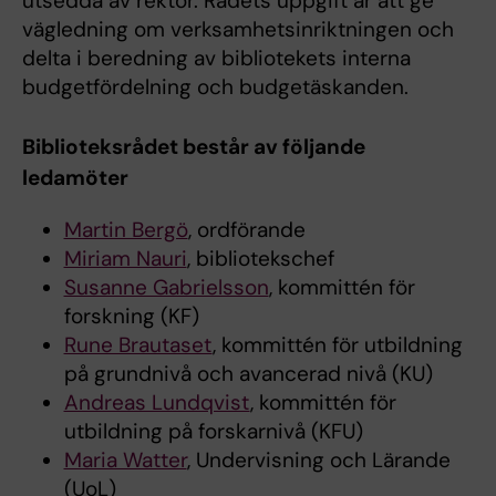
utsedda av rektor. Rådets uppgift är att ge
vägledning om verksamhetsinriktningen och
delta i beredning av bibliotekets interna
budgetfördelning och budgetäskanden.
Biblioteksrådet består av följande
ledamöter
Martin Bergö
, ordförande
Miriam Nauri
, bibliotekschef
Susanne Gabrielsson
, kommittén för
forskning (KF)
Rune Brautaset
, kommittén för utbildning
på grundnivå och avancerad nivå (KU)
Andreas Lundqvist
, kommittén för
utbildning på forskarnivå (KFU)
Maria Watter
, Undervisning och Lärande
(UoL)