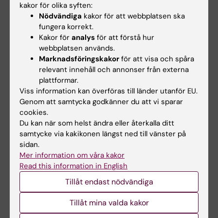
kakor för olika syften:
information
Nödvändiga
kakor för att webbplatsen ska
Området ska främja KI:s kärnverksamhet
fungera korrekt.
Kakor för
analys
för att förstå hur
genom att
webbplatsen används.
Marknadsföringskakor
för att visa och spåra
bistå i den vetenskapliga
relevant innehåll och annonser från externa
publiceringsprocessen
plattformar.
tillgängliggöra vetenskaplig information
Viss information kan överföras till länder utanför EU.
utveckla och erbjuda tillgängliga och
Genom att samtycka godkänner du att vi sparar
behovsanpassade tjänster och system
cookies.
Du kan när som helst ändra eller återkalla ditt
samla och analysera KI:s intellektuella
samtycke via kakikonen längst ned till vänster på
output.
sidan.
Mer information om våra kakor
I området ingår enheterna
Read this information in English
Informationsförsörjning och
Tillåt endast nödvändiga
publiceringsstöd
Tillåt mina valda kakor
Metadata för vetenskaplig output