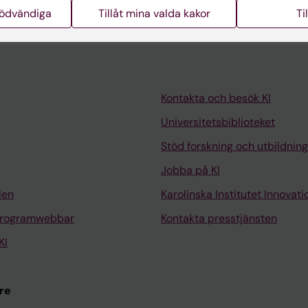
nödvändiga
Tillåt mina valda kakor
Ti
Kontakta och besök KI
Universitetsbiblioteket
Stöd forskning och utbildning
Jobba på KI
len
Karolinska Institutet Innovati
programwebbar
Kontakta presstjänsten
KI
re