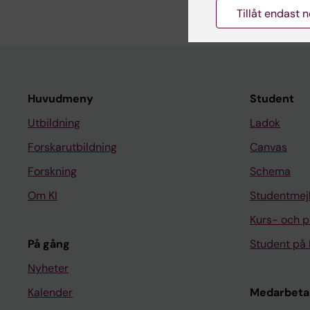
Tillåt endast 
Huvudmeny
Student
Utbildning
Ladok
Forskarutbildning
Canvas
Forskning
Schema
Om KI
Studentmej
Kurs- och 
På gång
Student på 
Nyheter
Kalender
Medarbeta