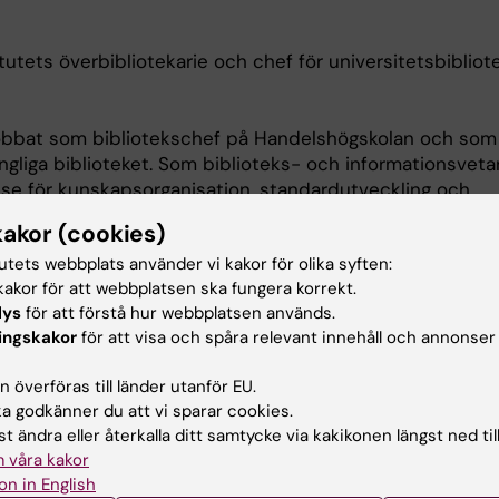
itutets överbibliotekarie och chef för universitetsbiblio
. jobbat som bibliotekschef på Handelshögskolan och som
gliga biblioteket. Som biblioteks- och informationsvetar
resse för kunskapsorganisation, standardutveckling och
bete inom områdena. Med andra ord, för att bidra till det
kakor (cookies)
atiska arbetet som gör att storskalig vetenskaplig kom
tutets webbplats använder vi kakor för olika syften:
jlig. Jag började min yrkesbana som thesaurusutvecklar
akor för att webbplatsen ska fungera korrekt.
nkt på masterutbildningen i biblioteks- och
lys
för att förstå hur webbplatsen används.
p i Uppsala.
ingskakor
för att visa och spåra relevant innehåll och annonser
ka har de faciliterande uppgifterna stått i centrum för m
d att jobba i en expertorganisation där olika sorters män
 överföras till länder utanför EU.
. Det tänker jag i hög grad stämmer överens med ett
 godkänner du att vi sparar cookies.
 uppgift: att vara en stabil och samtidigt pluralistisk
t ändra eller återkalla ditt samtycke via kakikonen längst ned til
ts för utbyte av idéer, forskningsresultat och fakta.
 våra kakor
ams styrgrupp och i Svensk biblioteksförenings styrelse.
on in English