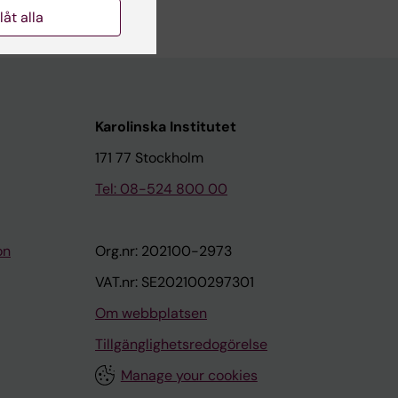
llåt alla
Karolinska Institutet
171 77 Stockholm
Tel: 08-524 800 00
on
Org.nr: 202100-2973
VAT.nr: SE202100297301
Om webbplatsen
Tillgänglighetsredogörelse
Manage your cookies