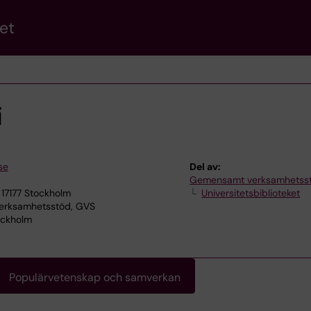
et
i
se
Del av:
Gemensamt verksamhetss
 17177 Stockholm
Universitetsbiblioteket
rksamhetsstöd, GVS
tockholm
Populärvetenskap och samverkan