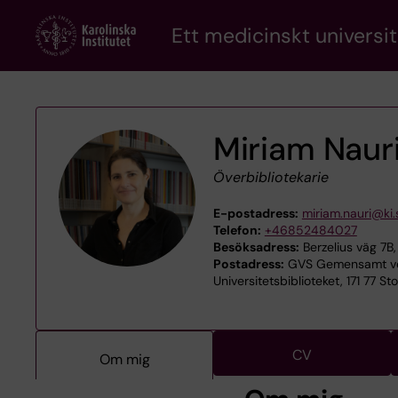
Skip
Ett medicinskt universit
to
main
content
Miriam Naur
Överbibliotekarie
E-postadress:
miriam.nauri@ki.
Telefon:
+46852484027
Besöksadress:
Berzelius väg 7B,
Postadress:
GVS Gemensamt ve
Universitetsbiblioteket, 171 77 S
CV
Om mig