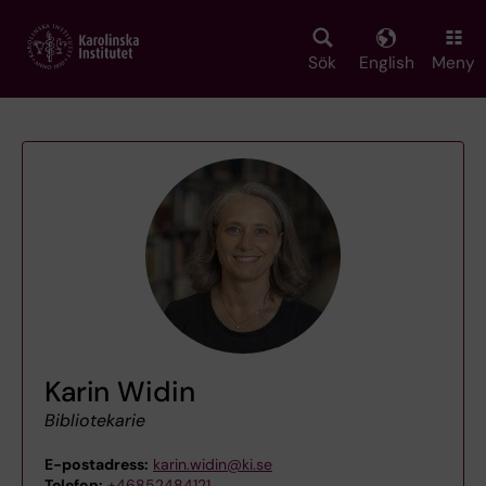
Skip
to
main
Sök
English
Meny
content
Karin Widin
Bibliotekarie
E-postadress:
karin.widin@ki.se
Telefon:
+46852484121