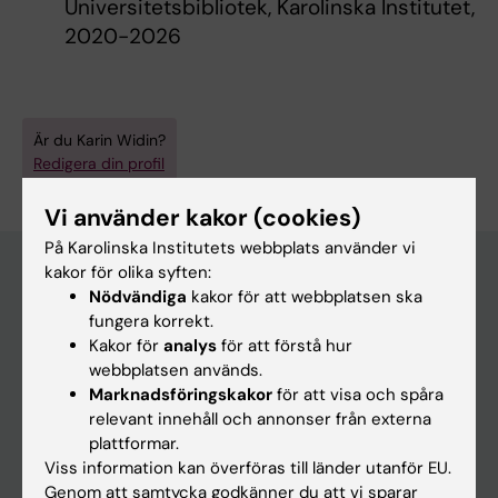
Universitetsbibliotek, Karolinska Institutet,
2020-2026
Är du Karin Widin?
Redigera din profil
Vi använder kakor (cookies)
På Karolinska Institutets webbplats använder vi
kakor för olika syften:
Nödvändiga
kakor för att webbplatsen ska
Huvudmeny
fungera korrekt.
Kakor för
analys
för att förstå hur
Utbildning
webbplatsen används.
Forskarutbildning
Marknadsföringskakor
för att visa och spåra
relevant innehåll och annonser från externa
Forskning
plattformar.
Om KI
Viss information kan överföras till länder utanför EU.
Genom att samtycka godkänner du att vi sparar