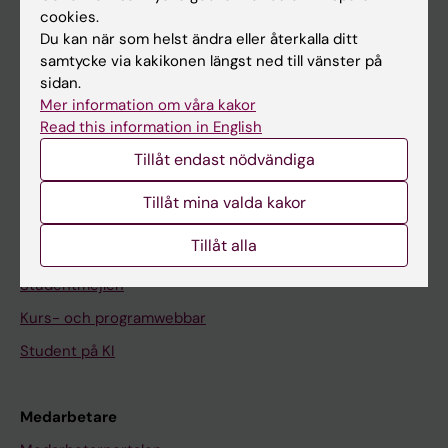
cookies.
På gång
Du kan när som helst ändra eller återkalla ditt
samtycke via kakikonen längst ned till vänster på
Nyheter
sidan.
Kalender
Mer information om våra kakor
Read this information in English
Student
Tillåt endast nödvändiga
Ladok
Tillåt mina valda kakor
Canvas
Tillåt alla
Schema
Studentmejlen
Kurs- och programwebbar
Student på KI
Medarbetare