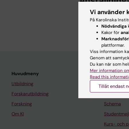
Anställning
Vi använder 
Biblioteksassist
På Karolinska Insti
Biblioteksassisten
Nödvändiga
k
2023-2026
Kakor för
ana
Marknadsför
plattformar.
Viss information kan
Genom att samtycka
Du kan när som hels
Mer information om
Huvudmeny
Student
Read this informati
Utbildning
Ladok
Tillåt endast 
Forskarutbildning
Canvas
Forskning
Schema
Om KI
Studentmej
Kurs- och 