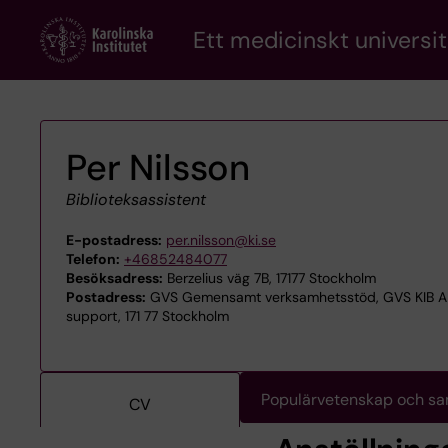
Skip
Ett medicinskt universit
to
main
content
Per Nilsson
Biblioteksassistent
E-postadress:
per.nilsson@ki.se
Telefon:
+46852484077
Besöksadress:
Berzelius väg 7B, 17177 Stockholm
Postadress:
GVS Gemensamt verksamhetsstöd, GVS KIB APV
support, 171 77 Stockholm
Populärvetenskap och s
CV