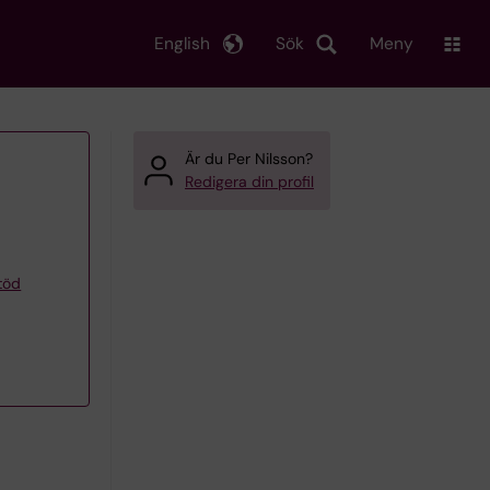
English
Sök
Meny
Är du Per Nilsson?
Redigera din profil
töd