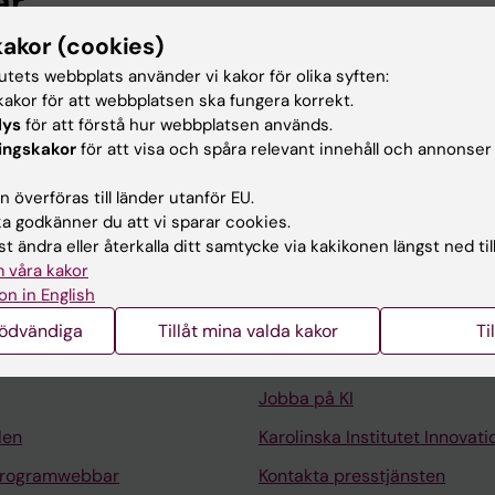
ar
kakor (cookies)
ent, Gemensamt verksamhetsstöd, Karolinska Institutet,
tutets webbplats använder vi kakor för olika syften:
t, Karolinska Institutet Universitetsbibliotek, Karolinska I
akor för att webbplatsen ska fungera korrekt.
lys
för att förstå hur webbplatsen används.
ingskakor
för att visa och spåra relevant innehåll och annonser
 överföras till länder utanför EU.
 godkänner du att vi sparar cookies.
t ändra eller återkalla ditt samtycke via kakikonen längst ned til
 våra kakor
Kontakta och besök KI
on in English
Universitetsbiblioteket
nödvändiga
Tillåt mina valda kakor
Ti
Stöd forskning och utbildning
Jobba på KI
len
Karolinska Institutet Innovati
programwebbar
Kontakta presstjänsten