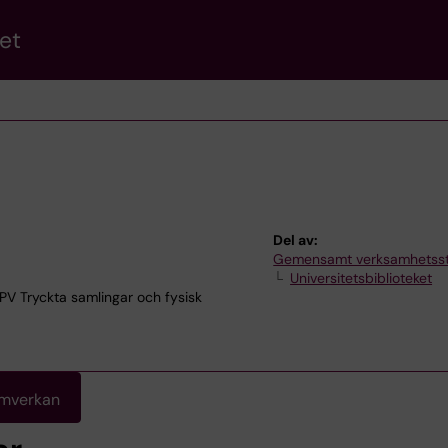
et
Del av:
Gemensamt verksamhetss
Universitetsbiblioteket
 Tryckta samlingar och fysisk
amverkan