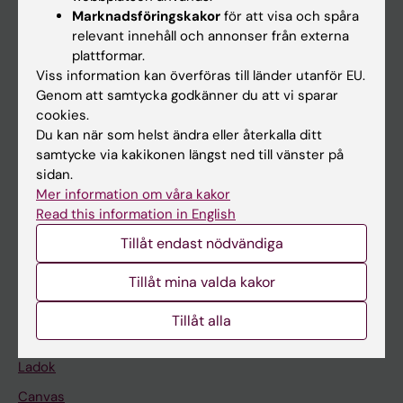
Marknadsföringskakor
för att visa och spåra
relevant innehåll och annonser från externa
Huvudmeny
plattformar.
Viss information kan överföras till länder utanför EU.
Utbildning
Genom att samtycka godkänner du att vi sparar
Forskarutbildning
cookies.
Du kan när som helst ändra eller återkalla ditt
Forskning
samtycke via kakikonen längst ned till vänster på
Om KI
sidan.
Mer information om våra kakor
Read this information in English
På gång
Tillåt endast nödvändiga
Nyheter
Tillåt mina valda kakor
Kalender
Tillåt alla
Student
Ladok
Canvas