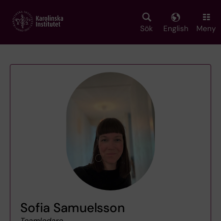
Skip
to
main
Sök
English
Meny
content
Sofia Samuelsson
Teamledare