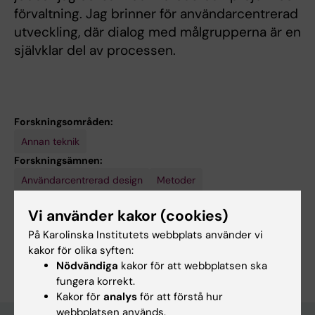
förvaltning. Jag brinner för användarcentrerad
utveckling, där dialog med målgrupperna är en
självklar del av processen.
Forskningsområden:
Annan teknik
Forskningsämnen:
Användarcentrerad design
Metoder
Tekniker och metoder:
Vi använder kakor (cookies)
Användarcentrerad design
Metoder
På Karolinska Institutets webbplats använder vi
Är du Sofia Samuelsson?
kakor för olika syften:
Redigera din profil
Nödvändiga
kakor för att webbplatsen ska
fungera korrekt.
Kakor för
analys
för att förstå hur
webbplatsen används.