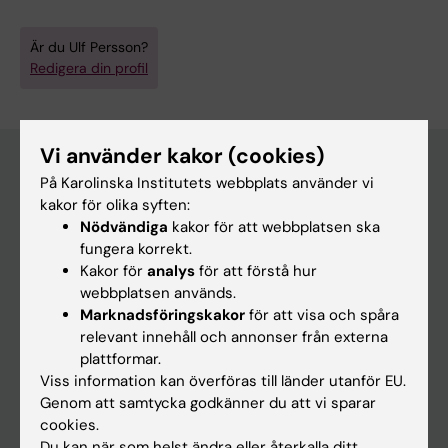
Är du Ulf Persson?
Redigera din profil
Vi använder kakor (cookies)
På Karolinska Institutets webbplats använder vi
Huvudmeny
kakor för olika syften:
Nödvändiga
kakor för att webbplatsen ska
Utbildning
fungera korrekt.
Forskarutbildning
Kakor för
analys
för att förstå hur
webbplatsen används.
Forskning
Marknadsföringskakor
för att visa och spåra
Om KI
relevant innehåll och annonser från externa
plattformar.
Viss information kan överföras till länder utanför EU.
På gång
Genom att samtycka godkänner du att vi sparar
cookies.
Nyheter
Du kan när som helst ändra eller återkalla ditt