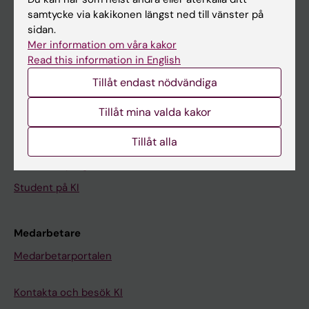
Kalender
samtycke via kakikonen längst ned till vänster på
sidan.
Mer information om våra kakor
Student
Read this information in English
Ladok
Tillåt endast nödvändiga
Canvas
Tillåt mina valda kakor
Schema
Tillåt alla
Studentmejlen
Kurs- och programwebbar
Student på KI
Medarbetare
Medarbetarportalen
Kontakta och besök KI