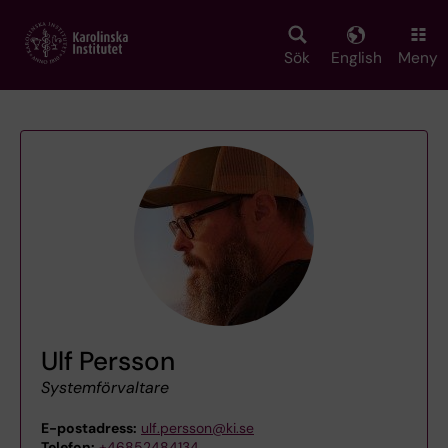
Skip
to
main
Sök
English
Meny
content
Ulf Persson
Systemförvaltare
E-postadress:
ulf.persson@ki.se
Telefon:
+46852484134