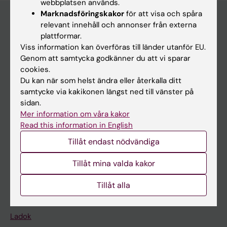
webbplatsen används.
Marknadsföringskakor
för att visa och spåra
relevant innehåll och annonser från externa
plattformar.
Huvudmeny
Viss information kan överföras till länder utanför EU.
Utbildning
Genom att samtycka godkänner du att vi sparar
cookies.
Forskarutbildning
Du kan när som helst ändra eller återkalla ditt
Forskning
samtycke via kakikonen längst ned till vänster på
sidan.
Om KI
Mer information om våra kakor
Read this information in English
På gång
Tillåt endast nödvändiga
Nyheter
Tillåt mina valda kakor
Kalender
Tillåt alla
Student
Ladok