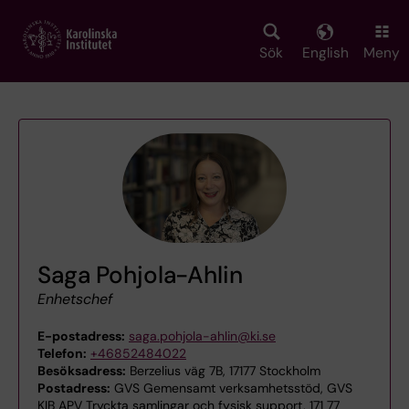
Skip
to
main
Sök
English
Meny
content
Saga Pohjola-Ahlin
Enhetschef
E-postadress:
saga.pohjola-ahlin@ki.se
Telefon:
+46852484022
Besöksadress:
Berzelius väg 7B, 17177 Stockholm
Postadress:
GVS Gemensamt verksamhetsstöd, GVS
KIB APV Tryckta samlingar och fysisk support, 171 77