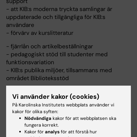
support
- att KIB:s moderna tryckta samlingar är
uppdaterade och tillgängliga för KIB:s
användare
- förvärv av kurslitteratur
- fjärrlån och artikelbeställningar
- pedagogiskt stöd till studenter med
funktionsvariation
- KIB:s publika miljöer, tillsammans med
området Biblioteksstöd
Vi använder kakor (cookies)
På Karolinska Institutets webbplats använder vi
kakor för olika syften:
Är du Saga Pohjola-Ahlin?
Nödvändiga
kakor för att webbplatsen ska
Redigera din profil
fungera korrekt.
Kakor för
analys
för att förstå hur