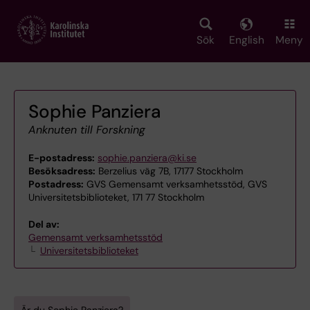
Skip
to
main
Sök
English
Meny
content
Sophie Panziera
Anknuten till Forskning
E-postadress:
sophie.panziera@ki.se
Besöksadress:
Berzelius väg 7B, 17177 Stockholm
Postadress:
GVS Gemensamt verksamhetsstöd, GVS
Universitetsbiblioteket, 171 77 Stockholm
Del av:
Gemensamt verksamhetsstöd
Universitetsbiblioteket