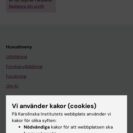
Är du Sophie Panziera?
Redigera din profil
Huvudmeny
Utbildning
Forskarutbildning
Forskning
Om KI
Vi använder kakor (cookies)
På gång
På Karolinska Institutets webbplats använder vi
Nyheter
kakor för olika syften:
Kalender
Nödvändiga
kakor för att webbplatsen ska