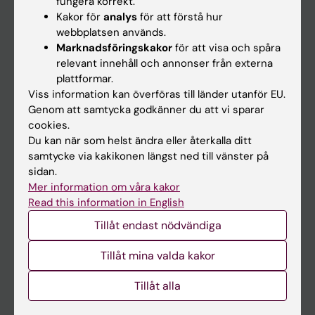
fungera korrekt.
Kakor för
analys
för att förstå hur
Student
webbplatsen används.
Ladok
Marknadsföringskakor
för att visa och spåra
relevant innehåll och annonser från externa
Canvas
plattformar.
Schema
Viss information kan överföras till länder utanför EU.
Genom att samtycka godkänner du att vi sparar
Studentmejlen
cookies.
Kurs- och programwebbar
Du kan när som helst ändra eller återkalla ditt
samtycke via kakikonen längst ned till vänster på
Student på KI
sidan.
Mer information om våra kakor
Read this information in English
Medarbetare
Tillåt endast nödvändiga
Medarbetarportalen
Tillåt mina valda kakor
Kontakta och besök KI
Tillåt alla
Universitetsbiblioteket
Stöd forskning och utbildning