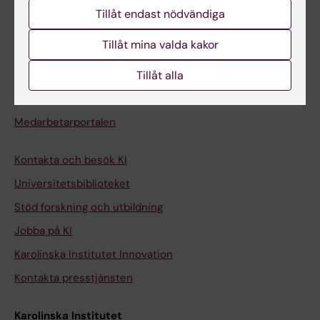
Studentmejlen
Tillåt endast nödvändiga
Kurs- och programwebbar
Tillåt mina valda kakor
Student på KI
Tillåt alla
Medarbetare
Medarbetarportalen
Kontakta och besök KI
Universitetsbiblioteket
Stöd forskning och utbildning
Jobba på KI
Karolinska Institutet Innovation
Kontakta presstjänsten
Karolinska Institutet