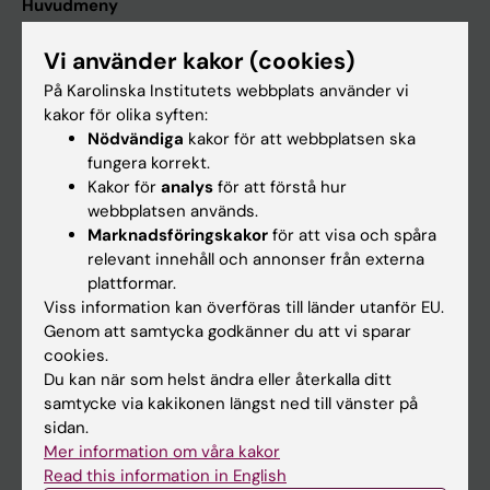
Huvudmeny
Utbildning
Vi använder kakor (cookies)
Forskarutbildning
På Karolinska Institutets webbplats använder vi
Forskning
kakor för olika syften:
Nödvändiga
kakor för att webbplatsen ska
Om KI
fungera korrekt.
Kakor för
analys
för att förstå hur
webbplatsen används.
På gång
Marknadsföringskakor
för att visa och spåra
Nyheter
relevant innehåll och annonser från externa
plattformar.
Kalender
Viss information kan överföras till länder utanför EU.
Genom att samtycka godkänner du att vi sparar
Student
cookies.
Du kan när som helst ändra eller återkalla ditt
Ladok
samtycke via kakikonen längst ned till vänster på
Canvas
sidan.
Mer information om våra kakor
Schema
Read this information in English