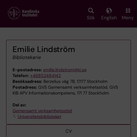
Skip
to
main
Sök
English
Meny
content
Emilie Lindström
Bibliotekarie
E-postadress:
emilie.lindstrom@ki.se
Telefon:
+46852484142
Besöksadress:
Berzelius väg 7B, 17177 Stockholm
Postadress:
GVS Gemensamt verksamhetsstöd, GVS
KIB APV Informationskompetens, 171 77 Stockholm
Del av:
Gemensamt verksamhetsstöd
Universitetsbiblioteket
CV