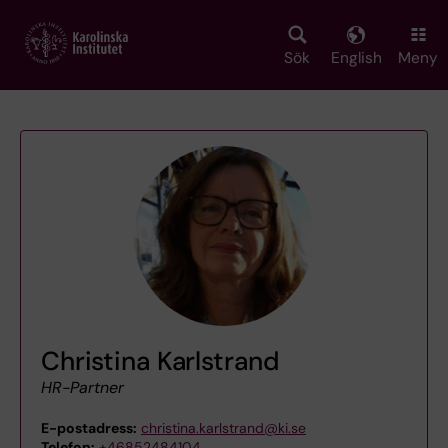
Skip
to
main
Sök
English
Meny
content
Christina Karlstrand
HR-Partner
E-postadress:
christina.karlstrand@ki.se
Telefon:
+46852484104