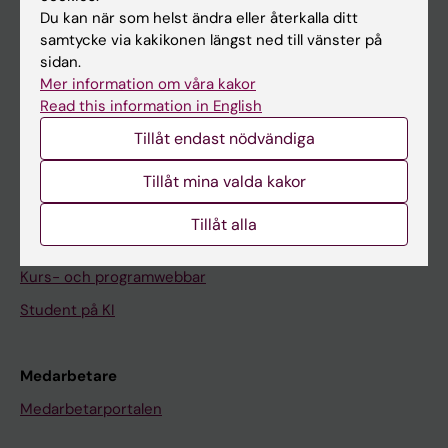
Du kan när som helst ändra eller återkalla ditt
Nyheter
samtycke via kakikonen längst ned till vänster på
Kalender
sidan.
Mer information om våra kakor
Read this information in English
Student
Tillåt endast nödvändiga
Ladok
Canvas
Tillåt mina valda kakor
Schema
Tillåt alla
Studentmejlen
Kurs- och programwebbar
Student på KI
Medarbetare
Medarbetarportalen