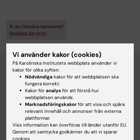
Är du Christina Karlstrand?
Redigera din profil
Vi använder kakor (cookies)
På Karolinska Institutets webbplats använder vi
kakor för olika syften:
Huvudmeny
Nödvändiga
kakor för att webbplatsen ska
fungera korrekt.
Utbildning
Kakor för
analys
för att förstå hur
Forskarutbildning
webbplatsen används.
Marknadsföringskakor
för att visa och spåra
Forskning
relevant innehåll och annonser från externa
Om KI
plattformar.
Viss information kan överföras till länder utanför EU.
Genom att samtycka godkänner du att vi sparar
På gång
cookies.