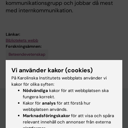
kommunikationsgrupp och jobbar då mest
med internkommunikation.
Länkar:
Bibliotekets webb
Forskningsämnen:
Beteendevetenskap
Är du Sara Janzen?
Vi använder kakor (cookies)
Redigera din profil
På Karolinska Institutets webbplats använder vi
kakor för olika syften:
Nödvändiga
kakor för att webbplatsen ska
fungera korrekt.
Kakor för
analys
för att förstå hur
webbplatsen används.
Huvudmeny
Marknadsföringskakor
för att visa och spåra
Utbildning
relevant innehåll och annonser från externa