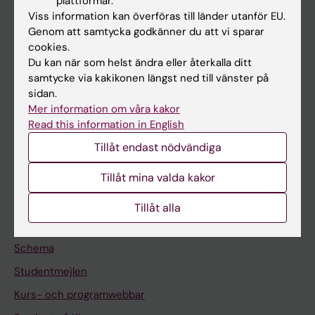
plattformar.
Forskarutbildning
Viss information kan överföras till länder utanför EU.
Forskning
Genom att samtycka godkänner du att vi sparar
cookies.
Om KI
Du kan när som helst ändra eller återkalla ditt
samtycke via kakikonen längst ned till vänster på
sidan.
På gång
Mer information om våra kakor
Nyheter
Read this information in English
Kalender
Tillåt endast nödvändiga
Tillåt mina valda kakor
Student
Ladok
Tillåt alla
Canvas
Schema
Studentmejlen
Kurs- och programwebbar