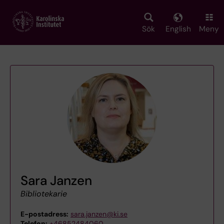
Skip
to
main
Sök
English
Meny
content
Sara Janzen
Bibliotekarie
E-postadress:
sara.janzen@ki.se
Telefon:
+46852484060