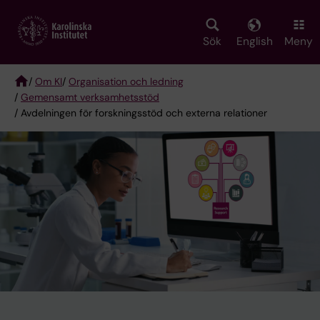
Skip
to
main
Sök
English
Meny
content
/
Om KI
/
Organisation och ledning
/
Gemensamt verksamhetsstöd
Breadcrumb
/ Avdelningen för forskningsstöd och externa relationer