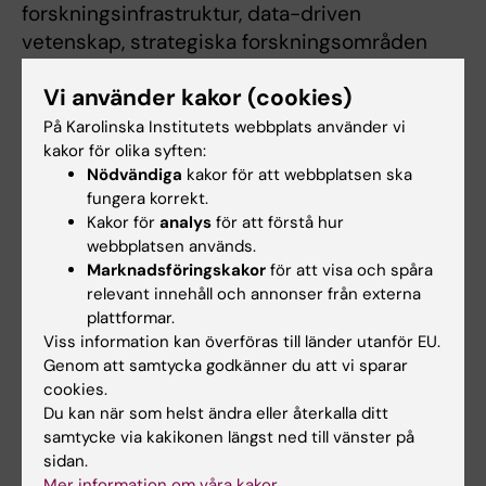
forskningsinfrastruktur, data-driven
vetenskap, strategiska forskningsområden
och klinisk forskning.
Vi använder kakor (cookies)
På Karolinska Institutets webbplats använder vi
Development Office (DO)
kakor för olika syften:
Nödvändiga
kakor för att webbplatsen ska
Medarbetare och kontakt
fungera korrekt.
Kakor för
analys
för att förstå hur
Vi arbetare med donationer till Karolinska
webbplatsen används.
Institutets forskning och utbildning. Vi på
Marknadsföringskakor
för att visa och spåra
Development Office matchar privata
relevant innehåll och annonser från externa
donatorers och filantropers engagemang och
plattformar.
intressen med våra forskningsprojekt, för att
Viss information kan överföras till länder utanför EU.
Genom att samtycka godkänner du att vi sparar
våra forskningsområden ska få bästa stödet.
cookies.
Vi arbetar även med företag och stiftelser.
Du kan när som helst ändra eller återkalla ditt
Kontakta oss gärna.
samtycke via kakikonen längst ned till vänster på
sidan.
Mer information om våra kakor