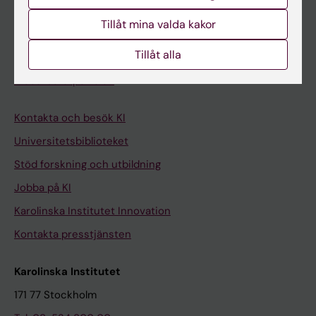
Student på KI
Tillåt mina valda kakor
Tillåt alla
Medarbetare
Medarbetarportalen
Kontakta och besök KI
Universitetsbiblioteket
Stöd forskning och utbildning
Jobba på KI
Karolinska Institutet Innovation
Kontakta presstjänsten
Karolinska Institutet
171 77 Stockholm