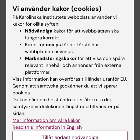
Forskarutbildning
Vi använder kakor (cookies)
Forskning
På Karolinska Institutets webbplats använder vi
kakor för olika syften:
Om KI
Nödvändiga
kakor för att webbplatsen ska
fungera korrekt.
Kakor för
analys
för att förstå hur
På gång
webbplatsen används.
Nyheter
Marknadsföringskakor
för att visa och spåra
relevant innehåll och annonser från externa
Kalender
plattformar.
Viss information kan överföras till länder utanför EU.
Student
Genom att samtycka godkänner du att vi sparar
cookies.
Ladok
Du kan när som helst ändra eller återkalla ditt
Canvas
samtycke via kakikonen längst ned till vänster på
sidan.
Schema
Mer information om våra kakor
Studentmejlen
Read this information in English
Kurs- och programwebbar
Tillåt endast nödvändiga