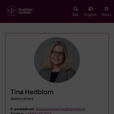
Skip
to
main
Sök
English
Meny
content
Tina Hedblom
Samordnare
E-postadress:
tina.voosemaa.hedblom@ki.se
Telefon:
+46852487407