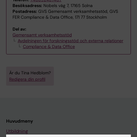
Besöksadress:
Nobels väg 7, 17165 Solna
Postadress:
GVS Gemensamt verksamhetsstöd, GVS
FER Compliance & Data Office, 171 77 Stockholm
Del av:
Gemensamt verksamhetsstöd
Avdelningen för forskningsstöd och externa relationer
Compliance & Data Office
Är du Tina Hedblom?
Redigera din profil
Huvudmeny
Utbildning