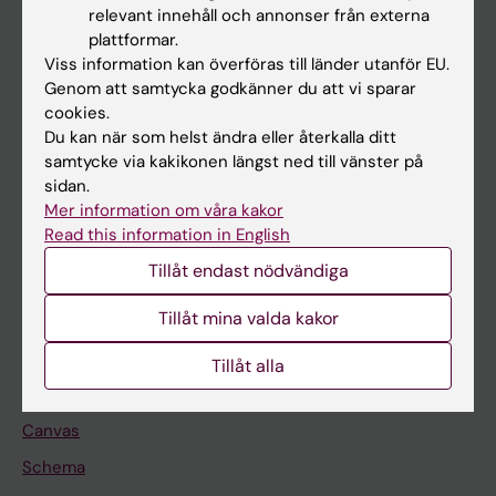
Huvudmeny
relevant innehåll och annonser från externa
plattformar.
Utbildning
Viss information kan överföras till länder utanför EU.
Forskarutbildning
Genom att samtycka godkänner du att vi sparar
cookies.
Forskning
Du kan när som helst ändra eller återkalla ditt
Om KI
samtycke via kakikonen längst ned till vänster på
sidan.
Mer information om våra kakor
På gång
Read this information in English
Nyheter
Tillåt endast nödvändiga
Kalender
Tillåt mina valda kakor
Student
Tillåt alla
Ladok
Canvas
Schema