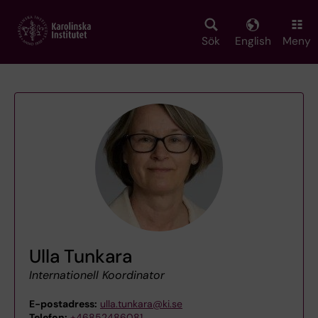
Skip
to
main
Sök
English
Meny
content
Ulla Tunkara
Internationell Koordinator
E-postadress:
ulla.tunkara@ki.se
Telefon:
+46852486081