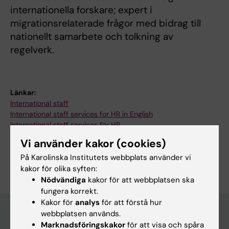
internationella forskare; expert i
migrationsrelaterade frågor med bidrag till
nationellt samarbete och tolkning av
regelverk.
Länkar:
International staff
International staff services for HR in English
International staff services för HR
EURAXESS Sweden
Vi använder kakor (cookies)
Är du Ulla Tunkara?
På Karolinska Institutets webbplats använder vi
Redigera din profil
kakor för olika syften:
Nödvändiga
kakor för att webbplatsen ska
fungera korrekt.
Kakor för
analys
för att förstå hur
webbplatsen används.
Marknadsföringskakor
för att visa och spåra