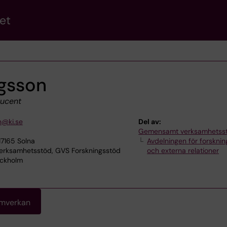
et
igsson
ducent
n@ki.se
Del av:
Gemensamt verksamhetss
17165 Solna
Avdelningen för forskni
ksamhetsstöd, GVS Forskningsstöd
och externa relationer
tockholm
amverkan