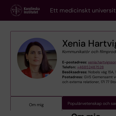
Skip
Ett medicinskt universit
to
main
content
Xenia Hartv
Kommunikatör och filmpro
E-postadress:
xenia.hartvigsso
Telefon:
+46852487528
Besöksadress:
Nobels väg 15A, 
Postadress:
GVS Gemensamt ver
och externa relationer, 171 77 S
Populärvetenskap och s
Om mig