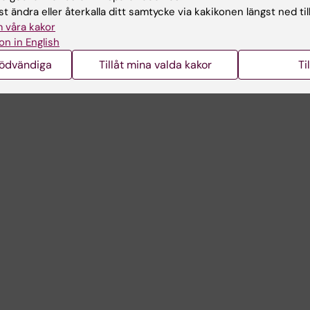
t ändra eller återkalla ditt samtycke via kakikonen längst ned til
 våra kakor
on in English
nödvändiga
Tillåt mina valda kakor
Ti