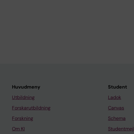
Huvudmeny
Student
Utbildning
Ladok
Forskarutbildning
Canvas
Forskning
Schema
Om KI
Studentmej