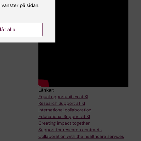
l vänster på sidan.
llåt alla
Länkar:
Equal opportunities at KI
Research Support at KI
International collaboration
Educational Support at KI
Creating impact together
Support for research contracts
Collaboration with the healthcare services