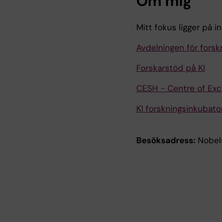
Om mig
Mitt fokus ligger på i
Avdelningen för forsk
Forskarstöd på KI
CESH - Centre of Exce
KI forskningsinkubato
Besöksadress:
Nobels