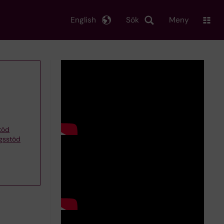
English
Sök
Meny
töd
ngsstöd