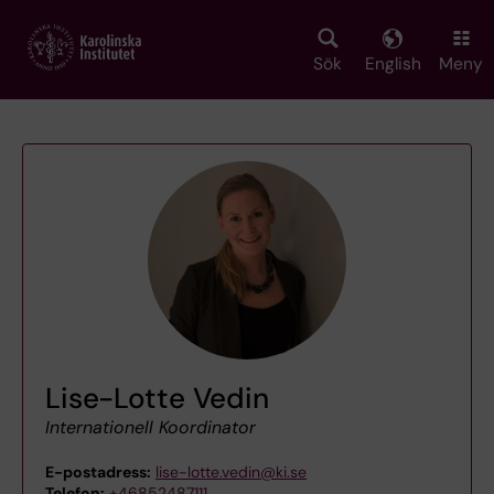
Skip
to
main
Sök
English
Meny
content
Lise-Lotte Vedin
Internationell Koordinator
E-postadress:
lise-lotte.vedin@ki.se
Telefon:
+46852487111