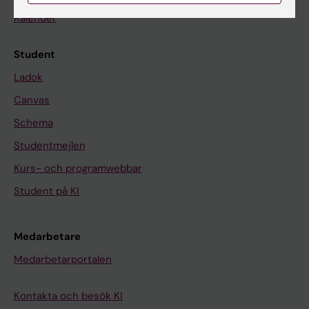
Kalender
Student
Ladok
Canvas
Schema
Studentmejlen
Kurs- och programwebbar
Student på KI
Medarbetare
Medarbetarportalen
Kontakta och besök KI