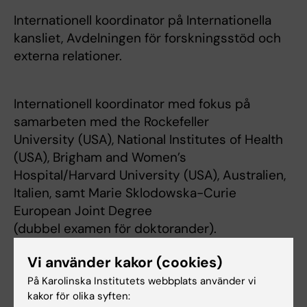
Internationell koordinator på Internationella
kansliet, Avdelningen för forskningsstöd och
externa relationer.
Internationell koordinator med fokus på
samarbeten med the Rockefeller
University (USA), National Institutes of Health
(USA), Brigham and Women’s
Hospital/Harvard University (USA), Australien,
Italien, samt Marie Sklodowska-Curie
European Joint Degree
(dubbel examen för doktorander).
Vi använder kakor (cookies)
På Karolinska Institutets webbplats använder vi
kakor för olika syften:
Forskningsområden: