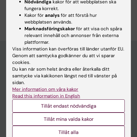
Nödvändiga
kakor för att webbplatsen ska
Cancer och onkologi
Cell- och molekylärbiologi
fungera korrekt.
Kakor för
analys
för att förstå hur
Är du Lise-Lotte Vedin?
webbplatsen används.
Redigera din profil
Marknadsföringskakor
för att visa och spåra
relevant innehåll och annonser från externa
plattformar.
Viss information kan överföras till länder utanför EU.
Genom att samtycka godkänner du att vi sparar
cookies.
Huvudmeny
Du kan när som helst ändra eller återkalla ditt
Utbildning
samtycke via kakikonen längst ned till vänster på
sidan.
Forskarutbildning
Mer information om våra kakor
Forskning
Read this information in English
Om KI
Tillåt endast nödvändiga
Tillåt mina valda kakor
På gång
Tillåt alla
Nyheter