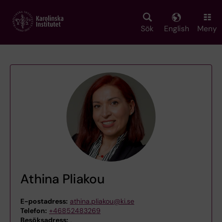
Skip
to
main
Sök
English
Meny
content
Athina Pliakou
E-postadress:
athina.pliakou@ki.se
Telefon:
+46852483269
Besöksadress:
,