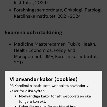
Institutet, 2024-
Forskningssamordnare, Onkologi-Patologi,
Karolinska Institutet, 2021-2024
Examina och utbildning
Medicine Masterexamen, Public Health,
Health Economics, Policy and
Management, LIME, Karolinska Institutet,
2017
Vi använder kakor (cookies)
Länkar:
På Karolinska Institutets webbplats använder vi
https://staff.ki.se/cdo-compliance-data-office
kakor för olika syften:
Är du Athina Pliakou?
Nödvändiga
kakor för att webbplatsen ska
Redigera din profil
fungera korrekt.
Kakor för
analys
för att förstå hur